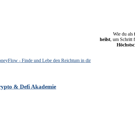
Wie du als
heilst
, um Schritt 
Höchstsc
neyFlow - Finde und Lebe den Reichtum in dir
rypto & Defi Akademie