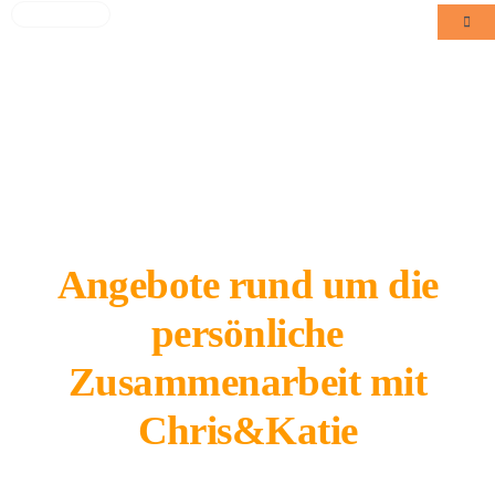
Zum
Toggl
Navig
Inhalt
Blog
springen
Kontakt
Über uns
Unsere Angebote
Angebote rund um die
persönliche
Zusammenarbeit mit
Chris&Katie