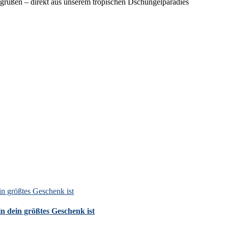
egrüßen – direkt aus unserem tropischen Dschungelparadies
n größtes Geschenk ist
 dein größtes Geschenk ist