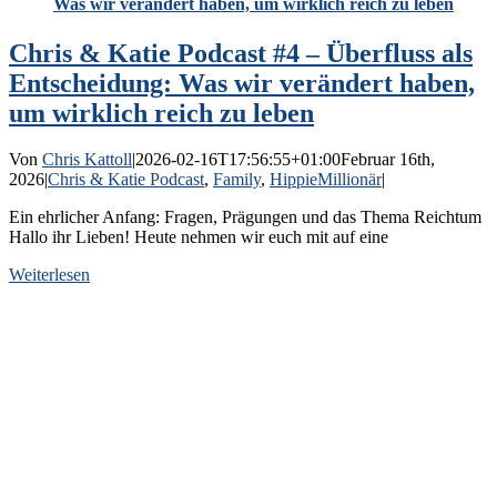
Was wir verändert haben, um wirklich reich zu leben
Chris & Katie Podcast #4 – Überfluss als
Entscheidung: Was wir verändert haben,
um wirklich reich zu leben
Von
Chris Kattoll
|
2026-02-16T17:56:55+01:00
Februar 16th,
2026
|
Chris & Katie Podcast
,
Family
,
HippieMillionär
|
Ein ehrlicher Anfang: Fragen, Prägungen und das Thema Reichtum
Hallo ihr Lieben! Heute nehmen wir euch mit auf eine
Weiterlesen