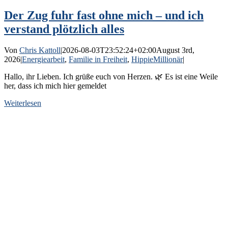
Der Zug fuhr fast ohne mich – und ich
verstand plötzlich alles
Von
Chris Kattoll
|
2026-08-03T23:52:24+02:00
August 3rd,
2026
|
Energiearbeit
,
Familie in Freiheit
,
HippieMillionär
|
Hallo, ihr Lieben. Ich grüße euch von Herzen. 🌿 Es ist eine Weile
her, dass ich mich hier gemeldet
Weiterlesen