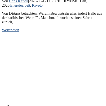
Von
Chris Kattoll
|
2026-05-12T18:56:01+02:00
Mai 12th,
2026
|
Energiearbeit
,
Krypto
|
Von Distanz betrachten: Warum Bewusstsein alles ändert Hallo aus
der karibischen Weite 🌴. Manchmal braucht es einen Schritt
zurück,
Weiterlesen