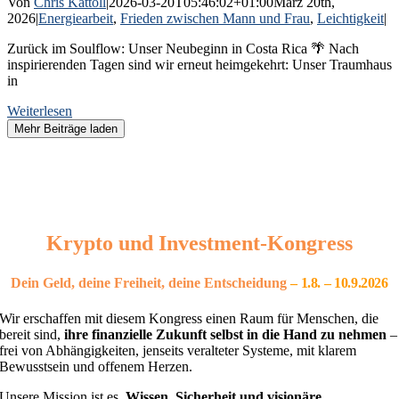
Von
Chris Kattoll
|
2026-03-20T05:46:02+01:00
März 20th,
2026
|
Energiearbeit
,
Frieden zwischen Mann und Frau
,
Leichtigkeit
|
Zurück im Soulflow: Unser Neubeginn in Costa Rica 🌴 Nach
inspirierenden Tagen sind wir erneut heimgekehrt: Unser Traumhaus
in
Weiterlesen
Mehr Beiträge laden
Krypto und Investment-Kongress
Dein Geld, deine Freiheit, deine Entscheidung
– 1
.8. – 10.9.2026
Wir erschaffen mit diesem Kongress einen Raum für Menschen, die
bereit sind,
ihre finanzielle Zukunft selbst in die Hand zu nehmen
–
frei von Abhängigkeiten, jenseits veralteter Systeme, mit klarem
Bewusstsein und offenem Herzen.
Unsere Mission ist es,
Wissen, Sicherheit und visionäre