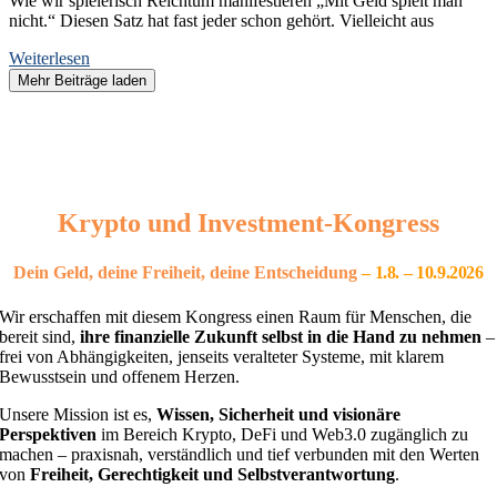
Wie wir spielerisch Reichtum manifestieren „Mit Geld spielt man
nicht.“ Diesen Satz hat fast jeder schon gehört. Vielleicht aus
Weiterlesen
Mehr Beiträge laden
Krypto und Investment-Kongress
Dein Geld, deine Freiheit, deine Entscheidung
– 1
.8. – 10.9.2026
Wir erschaffen mit diesem Kongress einen Raum für Menschen, die
bereit sind,
ihre finanzielle Zukunft selbst in die Hand zu nehmen
–
frei von Abhängigkeiten, jenseits veralteter Systeme, mit klarem
Bewusstsein und offenem Herzen.
Unsere Mission ist es,
Wissen, Sicherheit und visionäre
Perspektiven
im Bereich Krypto, DeFi und Web3.0 zugänglich zu
machen – praxisnah, verständlich und tief verbunden mit den Werten
von
Freiheit, Gerechtigkeit und Selbstverantwortung
.