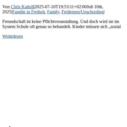
Von
Chris Kattoll
|
2025-07-10T19:53:11+02:00
Juli 10th,
2025
|
Familie in Freiheit
,
Family
,
Freilernen/Unschooling
|
Freundschaft ist keine Pflichtveranstaltung. Und doch wird sie im
System Schule oft genau so behandelt. Kinder müssen sich „sozial
Weiterlesen