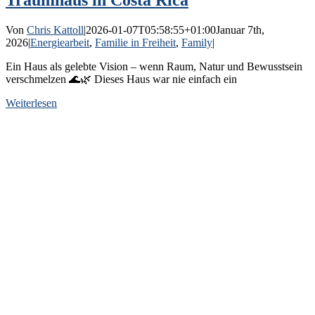
Traumhaus in Costa Rica
Von
Chris Kattoll
|
2026-01-07T05:58:55+01:00
Januar 7th,
2026
|
Energiearbeit
,
Familie in Freiheit
,
Family
|
Ein Haus als gelebte Vision – wenn Raum, Natur und Bewusstsein
verschmelzen 🌊🌿 Dieses Haus war nie einfach ein
Weiterlesen