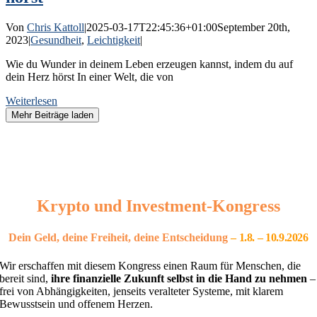
Von
Chris Kattoll
|
2025-03-17T22:45:36+01:00
September 20th,
2023
|
Gesundheit
,
Leichtigkeit
|
Wie du Wunder in deinem Leben erzeugen kannst, indem du auf
dein Herz hörst In einer Welt, die von
Weiterlesen
Mehr Beiträge laden
Krypto und Investment-Kongress
Dein Geld, deine Freiheit, deine Entscheidung
– 1
.8. – 10.9.2026
Wir erschaffen mit diesem Kongress einen Raum für Menschen, die
bereit sind,
ihre finanzielle Zukunft selbst in die Hand zu nehmen
–
frei von Abhängigkeiten, jenseits veralteter Systeme, mit klarem
Bewusstsein und offenem Herzen.