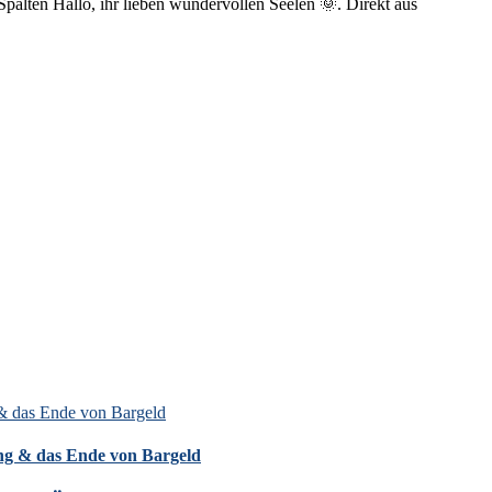
alten Hallo, ihr lieben wundervollen Seelen 🌞. Direkt aus
 & das Ende von Bargeld
hung & das Ende von Bargeld