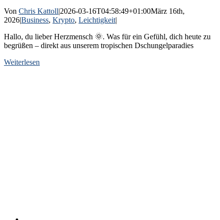
Von
Chris Kattoll
|
2026-03-16T04:58:49+01:00
März 16th,
2026
|
Business
,
Krypto
,
Leichtigkeit
|
Hallo, du lieber Herzmensch 🌞. Was für ein Gefühl, dich heute zu
begrüßen – direkt aus unserem tropischen Dschungelparadies
Weiterlesen