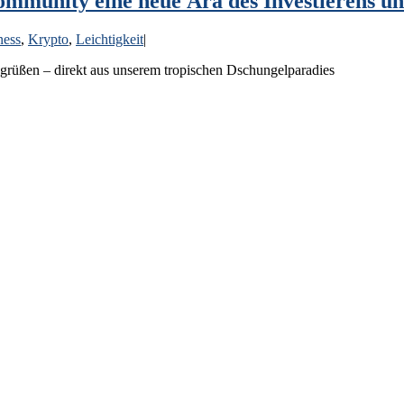
ommunity eine neue Ära des Investierens u
ness
,
Krypto
,
Leichtigkeit
|
egrüßen – direkt aus unserem tropischen Dschungelparadies