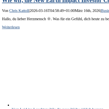
Wie wir, die New Earth Impact Investor C
Von
Chris Kattoll
|
2026-03-16T04:58:49+01:00
März 16th, 2026
|
Busi
Hallo, du lieber Herzmensch 🌞. Was für ein Gefühl, dich heute zu b
Weiterlesen