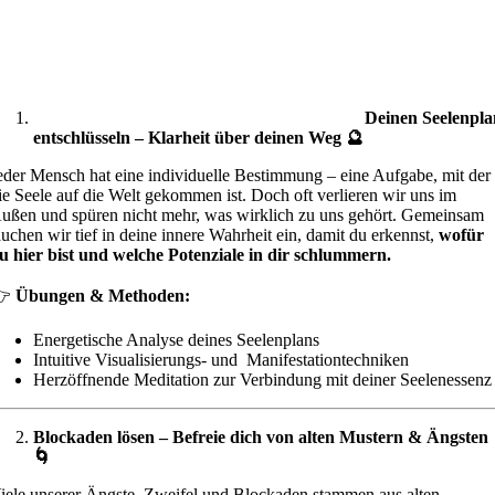
Deinen Seelenpl
entschlüsseln – Klarheit über deinen Weg 🔮
eder Mensch hat eine individuelle Bestimmung – eine Aufgabe, mit der
ie Seele auf die Welt gekommen ist. Doch oft verlieren wir uns im
ußen und spüren nicht mehr, was wirklich zu uns gehört. Gemeinsam
auchen wir tief in deine innere Wahrheit ein, damit du erkennst,
wofür
u hier bist und welche Potenziale in dir schlummern.
👉
Übungen & Methoden:
Energetische Analyse deines Seelenplans
Intuitive Visualisierungs- und Manifestationtechniken
Herzöffnende Meditation zur Verbindung mit deiner Seelenessenz
Blockaden lösen – Befreie dich von alten Mustern & Ängsten
🌀
iele unserer Ängste, Zweifel und Blockaden stammen aus alten