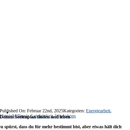
Published On: Februar 22nd, 2025
Kategorien:
Energiearbeit
,
HippieMillionär
,
Leichtigkeit
,
Workshops
Deinen Seelenplan finden und leben
u spürst, dass du für mehr bestimmt bist, aber etwas hält dich