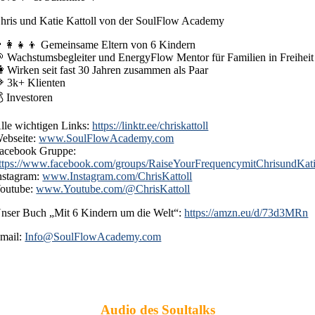
Chris und Katie Kattoll von der SoulFlow Academy
‍👩‍👧‍👦 Gemeinsame Eltern von 6 Kindern
 Wachstumsbegleiter und EnergyFlow Mentor für Familien in Freiheit
 Wirken seit fast 30 Jahren zusammen als Paar
 3k+ Klienten
 Investoren
lle wichtigen Links:
https://linktr.ee/chriskattoll
ebseite:
www.SoulFlowAcademy.com
acebook Gruppe:
ttps://www.facebook.com/groups/RaiseYourFrequencymitChrisundKat
nstagram:
www.Instagram.com/ChrisKattoll
outube:
www.Youtube.com/@ChrisKattoll
nser Buch „Mit 6 Kindern um die Welt“:
https://amzn.eu/d/73d3MRn
mail:
Info@SoulFlowAcademy.com
Audio des Soultalks