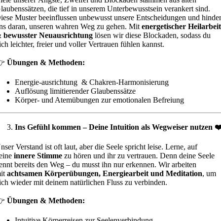
laubenssätzen, die tief in unserem Unterbewusstsein verankert sind.
iese Muster beeinflussen unbewusst unsere Entscheidungen und hinde
ns daran, unseren wahren Weg zu gehen. Mit
energetischer Heilarbei
 bewusster Neuausrichtung
lösen wir diese Blockaden, sodass du
ich leichter, freier und voller Vertrauen fühlen kannst.
👉
Übungen & Methoden:
Energie-ausrichtung & Chakren-Harmonisierung
Auflösung limitierender Glaubenssätze
Körper- und Atemübungen zur emotionalen Befreiung
Ins Gefühl kommen – Deine Intuition als Wegweiser nutzen ❤
nser Verstand ist oft laut, aber die Seele spricht leise. Lerne, auf
eine
innere Stimme
zu hören und ihr zu vertrauen. Denn deine Seele
ennt bereits den Weg – du musst ihn nur erkennen. Wir arbeiten
it
achtsamen Körperübungen, Energiearbeit und Meditation
, um
ich wieder mit deinem natürlichen Fluss zu verbinden.
👉
Übungen & Methoden:
Intuitive Körperreisen zur Seelenverbindung