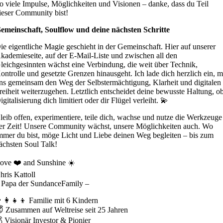
o viele Impulse, Möglichkeiten und Visionen – danke, dass du Teil
ieser Community bist!
emeinschaft, Soulflow und deine nächsten Schritte
ie eigentliche Magie geschieht in der Gemeinschaft. Hier auf unserer
kademieseite, auf der E-Mail-Liste und zwischen all den
leichgesinnten wächst eine Verbindung, die weit über Technik,
ontrolle und gesetzte Grenzen hinausgeht. Ich lade dich herzlich ein, m
ns gemeinsam den Weg der Selbstermächtigung, Klarheit und digitalen
reiheit weiterzugehen. Letztlich entscheidet deine bewusste Haltung, o
igitalisierung dich limitiert oder dir Flügel verleiht. 💫
leib offen, experimentiere, teile dich, wachse und nutze die Werkzeuge
er Zeit! Unsere Community wächst, unsere Möglichkeiten auch. Wo
mmer du bist, möge Licht und Liebe deinen Weg begleiten – bis zum
ächsten Soul Talk!
ove ❤️ and Sunshine ☀️
hris Kattoll
 Papa der SundanceFamily –
‍👩‍👧‍👦 Familie mit 6 Kindern
 Zusammen auf Weltreise seit 25 Jahren
 Visionär Investor & Pionier