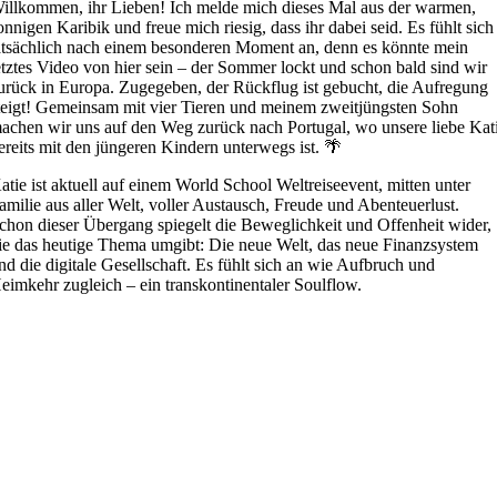
illkommen, ihr Lieben! Ich melde mich dieses Mal aus der warmen,
onnigen Karibik und freue mich riesig, dass ihr dabei seid. Es fühlt sich
atsächlich nach einem besonderen Moment an, denn es könnte mein
etztes Video von hier sein – der Sommer lockt und schon bald sind wir
urück in Europa. Zugegeben, der Rückflug ist gebucht, die Aufregung
teigt! Gemeinsam mit vier Tieren und meinem zweitjüngsten Sohn
achen wir uns auf den Weg zurück nach Portugal, wo unsere liebe Kat
ereits mit den jüngeren Kindern unterwegs ist. 🌴
atie ist aktuell auf einem World School Weltreiseevent, mitten unter
amilie aus aller Welt, voller Austausch, Freude und Abenteuerlust.
chon dieser Übergang spiegelt die Beweglichkeit und Offenheit wider,
ie das heutige Thema umgibt: Die neue Welt, das neue Finanzsystem
nd die digitale Gesellschaft. Es fühlt sich an wie Aufbruch und
eimkehr zugleich – ein transkontinentaler Soulflow.