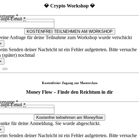
💎 Crypto Workshop 💎
orname
*
aupt-Email
*
KOSTENFREI TEILNEHMEN AM WORKSHOP
eine Anfrage für deine Teilnahme zum Workshop wurde verschickt
×
eim Senden deiner Nachricht ist ein Fehler aufgetreten. Bitte versuche
s (später) nochmal
×
Kostenfreier Zugang zur Masterclass
Money Flow – Finde den Reichtum in dir
orname
*
aupt-Email
*
Kostenfrei teilnehmen am Moneyflow
anke für deine Anmeldung. Sie wurde abgeschickt.
×
eim Senden deiner Nachricht ist ein Fehler aufgetreten. Bitte versuche