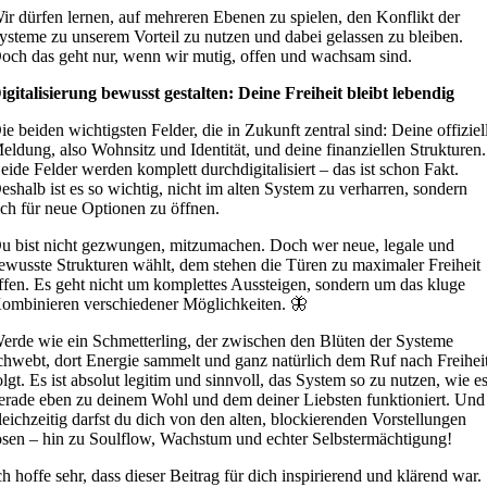
ir dürfen lernen, auf mehreren Ebenen zu spielen, den Konflikt der
ysteme zu unserem Vorteil zu nutzen und dabei gelassen zu bleiben.
och das geht nur, wenn wir mutig, offen und wachsam sind.
igitalisierung bewusst gestalten: Deine Freiheit bleibt lebendig
ie beiden wichtigsten Felder, die in Zukunft zentral sind: Deine offiziel
eldung, also Wohnsitz und Identität, und deine finanziellen Strukturen.
eide Felder werden komplett durchdigitalisiert – das ist schon Fakt.
eshalb ist es so wichtig, nicht im alten System zu verharren, sondern
ich für neue Optionen zu öffnen.
u bist nicht gezwungen, mitzumachen. Doch wer neue, legale und
ewusste Strukturen wählt, dem stehen die Türen zu maximaler Freiheit
ffen. Es geht nicht um komplettes Aussteigen, sondern um das kluge
ombinieren verschiedener Möglichkeiten. 🦋
erde wie ein Schmetterling, der zwischen den Blüten der Systeme
chwebt, dort Energie sammelt und ganz natürlich dem Ruf nach Freihei
olgt. Es ist absolut legitim und sinnvoll, das System so zu nutzen, wie e
erade eben zu deinem Wohl und dem deiner Liebsten funktioniert. Und
leichzeitig darfst du dich von den alten, blockierenden Vorstellungen
ösen – hin zu Soulflow, Wachstum und echter Selbstermächtigung!
ch hoffe sehr, dass dieser Beitrag für dich inspirierend und klärend war.