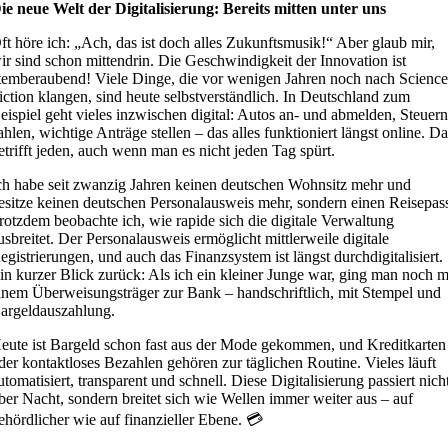
ie neue Welt der Digitalisierung: Bereits mitten unter uns
ft höre ich: „Ach, das ist doch alles Zukunftsmusik!“ Aber glaub mir,
ir sind schon mittendrin. Die Geschwindigkeit der Innovation ist
temberaubend! Viele Dinge, die vor wenigen Jahren noch nach Scienc
iction klangen, sind heute selbstverständlich. In Deutschland zum
eispiel geht vieles inzwischen digital: Autos an- und abmelden, Steuer
ahlen, wichtige Anträge stellen – das alles funktioniert längst online. D
etrifft jeden, auch wenn man es nicht jeden Tag spürt.
ch habe seit zwanzig Jahren keinen deutschen Wohnsitz mehr und
esitze keinen deutschen Personalausweis mehr, sondern einen Reisepas
rotzdem beobachte ich, wie rapide sich die digitale Verwaltung
usbreitet. Der Personalausweis ermöglicht mittlerweile digitale
egistrierungen, und auch das Finanzsystem ist längst durchdigitalisiert.
in kurzer Blick zurück: Als ich ein kleiner Junge war, ging man noch m
inem Überweisungsträger zur Bank – handschriftlich, mit Stempel und
argeldauszahlung.
eute ist Bargeld schon fast aus der Mode gekommen, und Kreditkarten
der kontaktloses Bezahlen gehören zur täglichen Routine. Vieles läuft
utomatisiert, transparent und schnell. Diese Digitalisierung passiert nich
ber Nacht, sondern breitet sich wie Wellen immer weiter aus – auf
ehördlicher wie auf finanzieller Ebene. 💳