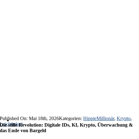
Published On: Mai 18th, 2026
Kategorien:
HippieMillionär
,
Krypto
,
Leichtigkeit
Die stille Revolution: Digitale IDs, KI, Krypto, Überwachung &
das Ende von Bargeld