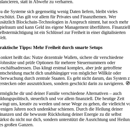
alancieren, statt in Abwehr zu verharren.
a die Systeme sich gegenseitig wenig Daten liefern, bleibt vieles
eschützt. Das gilt vor allem für Privates und Finanzthemen. Wer
usätzlich Blockchain-Technologien in Anspruch nimmt, hat noch mehr
pielraum und kann Geld ins eigene Management überführen. Finanziel
elbstermächtigung ist ein Schlüssel zur Freiheit in einer digitalisierten
elt.
raktische Tipps: Mehr Freiheit durch smarte Setups
onkret heißt das: Nutze dezentrale Wallets, sichere dir verschiedene
ohnsitze und prüfe Optionen für mehrere Steuernummern oder
eschäftsadressen. Das klingt erstmal komplex, aber jede getroffene
ntscheidung macht dich unabhängiger von möglicher Willkür oder
berwachung durch zentrale Staaten. Es geht nicht darum, das System 
erstecken oder auszutricksen, sondern geschickt darin zu navigieren. 
rmögliche dir und deiner Familie verschiedene Alternativen – auch
ildungspolitisch, steuerlich und vor allem finanziell. Die heutige Zeit
wingt uns, kreativ zu werden und neue Wege zu gehen, die vielleicht v
enigen Jahren noch undenkbar schienen. Durch die Heilung deiner
inanzen und die bewusste Rückholung deiner Energie zu dir selbst
tärkst du nicht nur dich, sondern unterstützt die Ausrichtung und Heilu
es großen Ganzen.