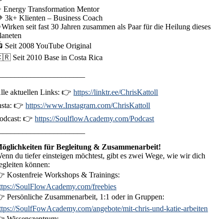
 Energy Transformation Mentor
 3k+ Klienten – Business Coach
Wirken seit fast 30 Jahren zusammen als Paar für die Heilung dieses
laneten
 Seit 2008 YouTube Original
🇷 Seit 2010 Base in Costa Rica
______________________
lle aktuellen Links: 👉
https://linktr.ee/ChrisKattoll
nsta: 👉
https://www.Instagram.com/ChrisKattoll
odcast: 👉
https://SoulflowAcademy.com/Podcast
______________________
öglichkeiten für Begleitung & Zusammenarbeit!
enn du tiefer einsteigen möchtest, gibt es zwei Wege, wie wir dich
egleiten können:
 Kostenfreie Workshops & Trainings:
ttps://SoulFlowAcademy.com/freebies
 Persönliche Zusammenarbeit, 1:1 oder in Gruppen:
ttps://SoulfFowAcademy.com/angebote/mit-chris-und-katie-arbeiten
 Wissenszentrum: