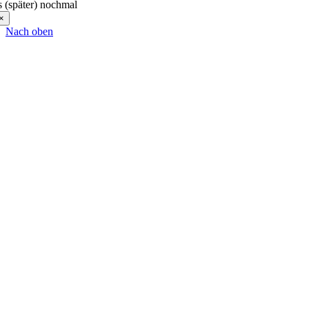
s (später) nochmal
×
Nach oben