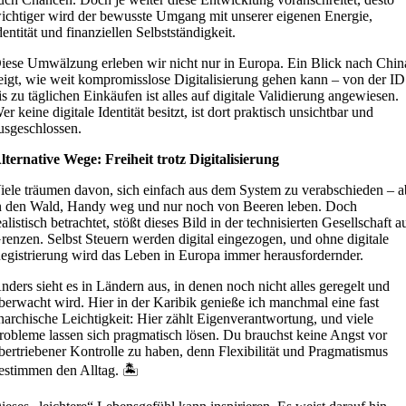
ichtiger wird der bewusste Umgang mit unserer eigenen Energie,
dentität und finanziellen Selbstständigkeit.
iese Umwälzung erleben wir nicht nur in Europa. Ein Blick nach Chin
eigt, wie weit kompromisslose Digitalisierung gehen kann – von der ID
is zu täglichen Einkäufen ist alles auf digitale Validierung angewiesen.
er keine digitale Identität besitzt, ist dort praktisch unsichtbar und
usgeschlossen.
lternative Wege: Freiheit trotz Digitalisierung
iele träumen davon, sich einfach aus dem System zu verabschieden – a
n den Wald, Handy weg und nur noch von Beeren leben. Doch
ealistisch betrachtet, stößt dieses Bild in der technisierten Gesellschaft a
renzen. Selbst Steuern werden digital eingezogen, und ohne digitale
egistrierung wird das Leben in Europa immer herausfordernder.
nders sieht es in Ländern aus, in denen noch nicht alles geregelt und
berwacht wird. Hier in der Karibik genieße ich manchmal eine fast
narchische Leichtigkeit: Hier zählt Eigenverantwortung, und viele
robleme lassen sich pragmatisch lösen. Du brauchst keine Angst vor
bertriebener Kontrolle zu haben, denn Flexibilität und Pragmatismus
estimmen den Alltag. 🏝️