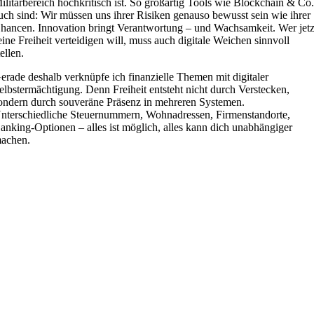
ilitärbereich hochkritisch ist. So großartig Tools wie Blockchain & Co
uch sind: Wir müssen uns ihrer Risiken genauso bewusst sein wie ihrer
hancen. Innovation bringt Verantwortung – und Wachsamkeit. Wer jetz
eine Freiheit verteidigen will, muss auch digitale Weichen sinnvoll
tellen.
erade deshalb verknüpfe ich finanzielle Themen mit digitaler
elbstermächtigung. Denn Freiheit entsteht nicht durch Verstecken,
ondern durch souveräne Präsenz in mehreren Systemen.
nterschiedliche Steuernummern, Wohnadressen, Firmenstandorte,
anking-Optionen – alles ist möglich, alles kann dich unabhängiger
achen.