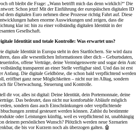
och oft bleibt die Frage: „Wann betrifft mich das denn wirklich?“ Die
ntwort: Schon jetzt! Mit der Einführung der europäischen digitalen ID
nd dem digitalen Euro nehmen diese Prozesse richtig Fahrt auf. Diese
ntwicklungen haben enorme Auswirkungen und zeigen, dass die
ichtung klar ist: hin zu einer vollständig digitalen Identität in der
esamten Gesellschaft.
igitale Identität und totale Kontrolle: Was erwartet uns?
ie digitale Identität in Europa steht in den Startlöchern. Sie wird dazu
ühren, dass alle wesentlichen Informationen über dich – Geburtsdaten,
teuerinfos, offene Verträge, deine Vermögenswerte und sogar dein Aut
 vollständig transparent an einer Stelle verfügbar sind. Und das ist erst
er Anfang. Die digitale Geldbörse, die schon bald verpflichtend werde
oll, eröffnet ganz neue Möglichkeiten – nicht nur im Alltag, sondern
uch für Überwachung, Steuerung und Kontrolle.
tell dir vor, alles ist digital: Deine Identität, dein Portemonnaie, deine
erträge. Das bedeutet, dass nicht nur komfortable Abläufe möglich
erden, sondern dass auch Einschränkungen oder verpflichtende
bbuchungen zentral gesteuert werden können. Zahlst du bestimmte
rodukte oder Leistungen künftig, weil es verpflichtend ist, unabhängig
on deinem persönlichen Wunsch? Plötzlich werden neue Szenarien
enkbar, die bis vor Kurzem noch als überzogen galten. 🤖