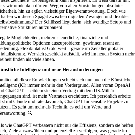
ieses „leichtere“ Lebensgefühl kann inspirieren. Es weist darauf hin,
ass wir umdenken dürfen: Weg von alten Vorstellungen absoluter
icherheit, hin zu agiler, vielseitiger Eigenverantwortung. Doch wie
chaffen wir diesen Spagat zwischen digitalen Zwängen und flexibler
elbstbestimmung? Der Schlüssel liegt darin, sich wendige Setups und
lternative Strukturen aufzubauen!
egale Möglichkeiten, mehrere steuerliche, finanzielle und
ildungspolitische Optionen auszuprobieren, gewinnen rasant an
edeutung. Flexibilität ist Gold wert – gerade im Zeitalter globaler
igitalisierung. Wer sich geschickt aufstellt, wird im neuen System mehr
reiheit finden als viele ahnen.
ünstliche Intelligenz und neue Herausforderungen
nmitten all dieser Entwicklungen schiebt sich nun auch die Künstliche
ntelligenz (KI) immer mehr in den Vordergrund. Allen voran OpenAI
nd ChatGPT – seitdem sie einen Vertrag mit dem US-Militär
ingegangen sind, ist mein Vertrauen erschüttert. Ich persönlich arbeite
etzt mit Claude und rate davon ab, ChatGPT für sensible Projekte zu
utzen. Es geht um mehr als Technik, es geht um Werte und
erantwortung. 🔍
Is wie ChatGPT verbessern nicht nur die Effizienz, sondern sie helfen
uch, Ziele auszuwählen und potenziell zu verfolgen, was gerade im