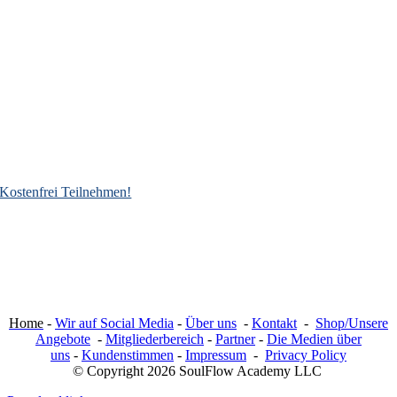
Kostenfrei Teilnehmen!
Home
-
Wir auf Social Media
-
Über uns
-
Kontakt
-
Shop/Unsere
Angebote
-
Mitgliederbereich
-
Partner
-
Die Medien über
uns
-
Kundenstimmen
-
Impressum
-
Privacy Policy
© Copyright 2026 SoulFlow Academy LLC