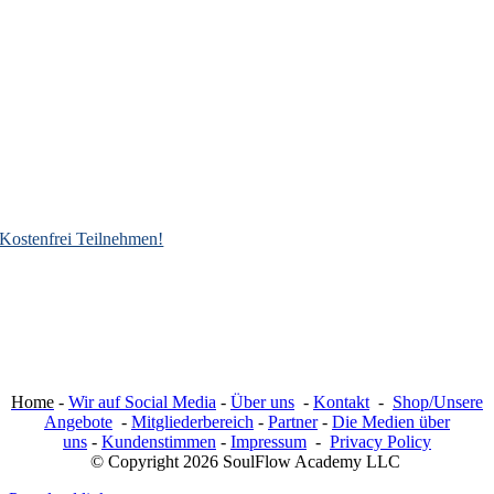
Kostenfrei Teilnehmen!
Home
-
Wir auf Social Media
-
Über uns
-
Kontakt
-
Shop/Unsere
Angebote
-
Mitgliederbereich
-
Partner
-
Die Medien über
uns
-
Kundenstimmen
-
Impressum
-
Privacy Policy
© Copyright 2026 SoulFlow Academy LLC