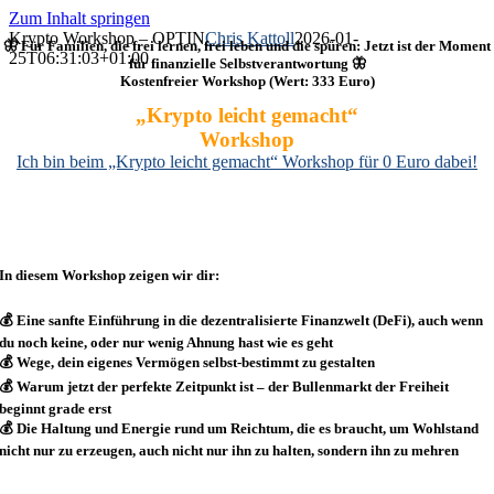
Zum Inhalt springen
Krypto Workshop – OPTIN
Chris Kattoll
2026-01-
🦋 Für Familien, die frei lernen, frei leben und die spüren: Jetzt ist der Moment
25T06:31:03+01:00
für finanzielle Selbstverantwortung 🦋
Kostenfreier Workshop (Wert: 333 Euro)
„Krypto leicht gemacht“
Workshop
Ich bin beim „Krypto leicht gemacht“ Workshop für 0 Euro dabei!
In diesem Workshop zeigen wir dir:
💰 Eine sanfte Einführung in die dezentralisierte Finanzwelt (DeFi), auch wenn
du noch keine, oder nur wenig Ahnung hast wie es geht
💰 Wege, dein eigenes Vermögen selbst-bestimmt zu gestalten
💰 Warum jetzt der perfekte Zeitpunkt ist – der Bullenmarkt der Freiheit
beginnt grade erst
💰 Die Haltung und Energie rund um Reichtum, die es braucht, um Wohlstand
nicht nur zu erzeugen, auch nicht nur ihn zu halten, sondern ihn zu mehren