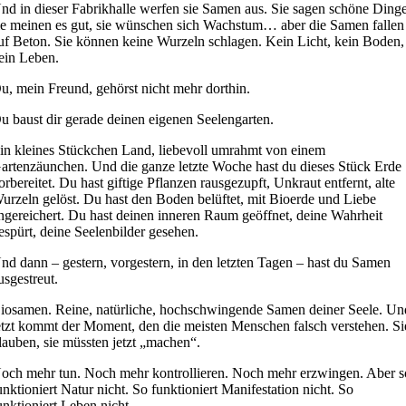
nd in dieser Fabrikhalle werfen sie Samen aus. Sie sagen schöne Dinge
ie meinen es gut, sie wünschen sich Wachstum… aber die Samen fallen
uf Beton. Sie können keine Wurzeln schlagen. Kein Licht, kein Boden,
ein Leben.
u, mein Freund, gehörst nicht mehr dorthin.
u baust dir gerade deinen eigenen Seelengarten.
in kleines Stückchen Land, liebevoll umrahmt von einem
artenzäunchen. Und die ganze letzte Woche hast du dieses Stück Erde
orbereitet. Du hast giftige Pflanzen rausgezupft, Unkraut entfernt, alte
urzeln gelöst. Du hast den Boden belüftet, mit Bioerde und Liebe
ngereichert. Du hast deinen inneren Raum geöffnet, deine Wahrheit
espürt, deine Seelenbilder gesehen.
nd dann – gestern, vorgestern, in den letzten Tagen – hast du Samen
usgestreut.
iosamen. Reine, natürliche, hochschwingende Samen deiner Seele. Un
etzt kommt der Moment, den die meisten Menschen falsch verstehen. Si
lauben, sie müssten jetzt „machen“.
och mehr tun. Noch mehr kontrollieren. Noch mehr erzwingen. Aber s
unktioniert Natur nicht. So funktioniert Manifestation nicht. So
unktioniert Leben nicht.