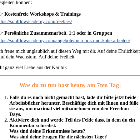
egleiten können:
👉
Kostenfreie Workshops & Trainings
ttps://soulflowacademy.com/freebies/
👉
Persönliche Zusammenarbeit, 1:1 oder in Gruppen
ttps://soulflowacademy.com/angebote/mit-chris-und-katie-arbeiten/
ch freue mich unglaublich auf diesen Weg mit dir. Auf deine Ehrlichkeit
uf dein Wachstum. Auf deine Freiheit.
it ganz viel Liebe aus der Karibik
Was du zu tun hast heute, am 7ten Tag:
Falls du es noch nicht gemacht hast, lade dir bitte jetzt beide
Arbeitsbücher herunter. Beschäftige dich mit Ihnen und fülle
sie aus, um maximal viel mitzunehmen von den Freedom
Days.
Aktiviere dich und werde Teil des Felde dass, in dem du ein
Kommentar schreibst.
Was sind deine Erkenntnisse heute?
Was sind deine Fragen für die nächsten Tage?