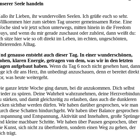
nserer Seele handeln
allo ihr Lieben, ihr wundervollen Seelen. Ich grüße euch so sehr.
illkommen hier zum siebten Tag unserer gemeinsamen Reise. Eine
oche sind wir jetzt schon unterwegs, mitten hinein in die Freedom
ays, und wenn du mir gerade zuschaust oder zuhörst, dann weißt du:
ch sitze hier wie so oft direkt im Leben, im echten, ungeschönten,
ibrierenden Alltag.
nd genauso entsteht auch dieser Tag. In einer wunderschönen,
ohen, klaren Energie, getragen von dem, was wir in den letzten
agen aufgebaut haben.
Wenn du Tag 6 noch nicht gesehen hast, dan
ege ich dir ans Herz, ihn unbedingt anzuschauen, denn er bereitet direkt
or, was heute weitergeht.
ie ganze letzte Woche ging darum, bei dir anzukommen. Dich selbst
ieder zu spüren. Deine Wahrheit wahrzunehmen, deine Herzverbindu
u stärken, und damit gleichzeitig zu erlauben, dass auch die dunkleren
cken sichtbar werden dürfen. Wir haben darüber gesprochen, wie man
urch diese Schatten hindurchgeht. Wir haben über Balance gesprochen
nspannung und Entspannung, Aktivität und Innehalten, große Sprünge
nd kleine machbare Schritte. Wir haben über Pausen gesprochen, über
ie Kunst, sich nicht zu überfordern, sondern einen Weg zu gehen, der
ich trägt.