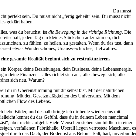
Du musst
icht perfekt sein. Du musst nicht „fertig geheilt“ sein. Du musst nicht
lles geklärt haben.
lles, was du brauchst, ist
die Bewegung in die richtige Richtung
. Die
ereitschaft, jeden Tag ein kleines Stückchen aufzuräumen, dich
uszurichten, zu fühlen, zu heilen, zu gestalten. Wenn du das tust, dann
assiert etwas Wunderschönes, Unausweichliches, Tiefwahres:
eine gesamte Realität beginnt sich zu restrukturieren.
ein Körper, deine Beziehungen, dein Business, deine Lebensenergie,
ogar deine Finanzen – alles richtet sich aus, alles bewegt sich, alles
rdnet sich neu. Warum?
eil du in Übereinstimmung mit dir selbst bist. Mit der natürlichen
rdnung. Mit den Gesetzmäßigkeiten des Universums. Mit dem
öttlichen Flow des Lebens.
ch liebe Bilder, und deshalb bringe ich dir heute wieder eins mit.
ielleicht kennst du das Gefühl, dass du in deinem Leben manchmal
säst“, aber nichts aufgeht. Viele Menschen stehen sinnbildlich in einer
iesigen, verfallenen Fabrikhalle. Überall liegen verrostete Maschinen, e
egnet durch das Dach, der Boden ist aus Beton – kalt, hart, unverbunde