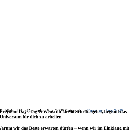
Published On: Dezember 7th, 2025
Kategorien:
Freedom days 2025
Freedom Days Tag 7: Wenn du kleine Schritte gehst, beginnt das
Universum für dich zu arbeiten
arum wir das Beste erwarten dürfen – wenn wir im Einklang mit