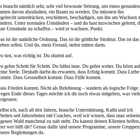
s braucht nämlich sehr, sehr viel bewusste Störung, um einen gesunden
amen davon abzuhalten, ein Baum zu werden. Du müsstest ihn
egelrecht unterdrücken, erschüttern, beschädigen, um ihn am Wachsen 
indern. Unter normalen Umständen – und du hast inzwischen gelernt, d
ute Umstände zu schaffen – wird er wachsen. Punkt.
as ist die natürliche Ordnung. Das ist die göttliche Struktur. Das ist das
eben selbst. Und du, mein Freund, stehst mitten darin.
u tust, was richtig ist. Du räumst auf.
u gehst Schritt für Schritt. Du hältst inne. Du gehst weiter. Du hörst au
eine Seele. Deshalb darfst du erwarten, dass Erfolg kommt. Dass Liebe
ommt. Dass Gesundheit kommt. Dass Fülle kommt.
ass Frieden kommt. Nicht als Belohnung – sondern als logische Folge.
egen Ende dieses Tages möchte ich dir noch etwas mitgeben, was viel
ergessen:
elbst ich, nach all den Jahren, brauche Unterstützung. Kathi und ich
rbeiten seit Jahrzehnten mit Coaches, weil wir wissen, dass man seinem
igenen Wald manchmal zu nah steht. Du kannst deinen Klienten helfen
ber wer hilft dir? Genau dafür sind unsere Programme, unsere Gruppen
nsere Begleitungen da.