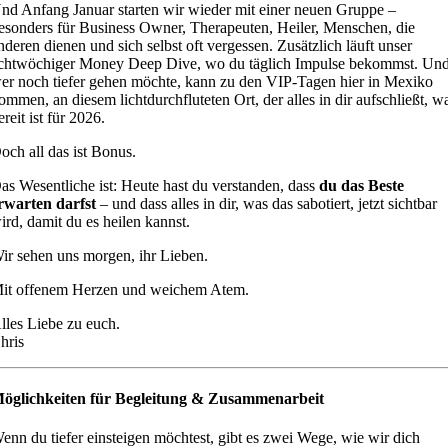
nd Anfang Januar starten wir wieder mit einer neuen Gruppe –
esonders für Business Owner, Therapeuten, Heiler, Menschen, die
nderen dienen und sich selbst oft vergessen. Zusätzlich läuft unser
chtwöchiger Money Deep Dive, wo du täglich Impulse bekommst. Un
er noch tiefer gehen möchte, kann zu den VIP-Tagen hier in Mexiko
ommen, an diesem lichtdurchfluteten Ort, der alles in dir aufschließt, w
ereit ist für 2026.
och all das ist Bonus.
as Wesentliche ist: Heute hast du verstanden, dass
du das Beste
rwarten darfst
– und dass alles in dir, was das sabotiert, jetzt sichtbar
ird, damit du es heilen kannst.
ir sehen uns morgen, ihr Lieben.
it offenem Herzen und weichem Atem.
lles Liebe zu euch.
hris
öglichkeiten für Begleitung & Zusammenarbeit
enn du tiefer einsteigen möchtest, gibt es zwei Wege, wie wir dich