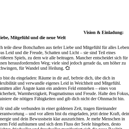
Vision & Einladung:
iebe, Mitgefühl und die neue Welt
ch teile diese Botschaften aus tiefer Liebe und Mitgefühl für alles Leben
as Leid und die Freude, Schatten und Licht – sie sind Teil eines
rößeren Spiels, zu dem wir alle beitragen. Mancher entscheidet sich für
inen herausfordernden Weg; viele sind jedoch gerade da, um höher zu
chwingen, für Wandel und Heilung. 💞
o bist du eingeladen: Räume in dir auf, befreie dich, übe dich in
lexibilität und verwandle eigenes Leid in Weichheit und Mitgefühl.
nmitten aller Ängste kann ein anderes Feld entstehen – eines von
icherheit, Warmherzigkeit, Pragmatismus und Freude. Halte den Fokus
rainiere die nötigen Fähigkeiten und gib dich nicht der Ohnmacht hin.
ir sind alle verbunden in einer goldenen Zeit, tragen füreinander
erantwortung – und vor allem bist du eingeladen, jetzt deine Kraft, dei
nergie und dein Bewusstsein klar auszurichten. Je mehr Menschen in
hrem Feld aufräumen und sich dem Fluss der Seele hingeben, desto