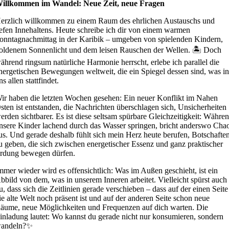
illkommen im Wandel: Neue Zeit, neue Fragen
erzlich willkommen zu einem Raum des ehrlichen Austauschs und
iefen Innehaltens. Heute schreibe ich dir von einem warmen
onntagnachmittag in der Karibik – umgeben von spielenden Kindern,
oldenem Sonnenlicht und dem leisen Rauschen der Wellen. 🏝️ Doch
ährend ringsum natürliche Harmonie herrscht, erlebe ich parallel die
nergetischen Bewegungen weltweit, die ein Spiegel dessen sind, was i
ns allen stattfindet.
ir haben die letzten Wochen gesehen: Ein neuer Konflikt im Nahen
sten ist entstanden, die Nachrichten überschlagen sich, Unsicherheiten
erden sichtbarer. Es ist diese seltsam spürbare Gleichzeitigkeit: Währe
nsere Kinder lachend durch das Wasser springen, bricht anderswo Cha
us. Und gerade deshalb fühlt sich mein Herz heute berufen, Botschafte
u geben, die sich zwischen energetischer Essenz und ganz praktischer
rdung bewegen dürfen.
mmer wieder wird es offensichtlich: Was im Außen geschieht, ist ein
bbild von dem, was in unserem Inneren arbeitet. Vielleicht spürst auch
u, dass sich die Zeitlinien gerade verschieben – dass auf der einen Seite
ie alte Welt noch präsent ist und auf der anderen Seite schon neue
äume, neue Möglichkeiten und Frequenzen auf dich warten. Die
inladung lautet: Wo kannst du gerade nicht nur konsumieren, sondern
andeln?✨