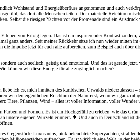
verständlich Wohlstand und Energieüberfluss angenommen und auch verk
ensgefühl, das dort alle Menschen teilen. Der materielle Reichtum misch
n. Selbst die riesigen Yachten vor der Promenade sind ein Ausdruck v
Erleben von Erfolg legen. Das ist ein inspirierender Kontrast zu dem,
hmal ganz anders. Seit meiner Rückkehr sitze ich nun wieder mitten i
 die Impulse jetzt für euch alle aufbereiten, zum Beispiel auch über d
l, sondern auch seelisch, geistig und emotional. Und das ist gerade je
: Wie können wir diese Energie für alle zugänglich machen?
 liebe ich es, mich inmitten des karibischen Urwalds niederzulassen – e
en wir den eigentlichen Reichtum der Natur erst, wenn wir ganz ruh
rt: Tiere, Pflanzen, Wind – alles ist voller Information, voller Wunder
llen Farben und Formen. Es ist ein Hochgefühl zu erleben, wie das Grün 
 an unsere eigenen Wurzeln erinnert. 🌳 Und auch in Deutschland ist die
öffnen.
bares Gegenstück: Luxusautos, pink beleuchtete Superyachten, strahlende
hen Millionenstädten auftauchen. Es ist wirklich eine Welt, in der beid