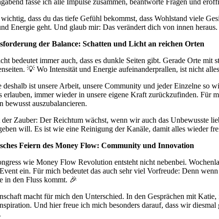
gabend fasse ich alle Impulse zusammen, beantworte Fragen und eröff
t wichtig, dass du das tiefe Gefühl bekommst, dass Wohlstand viele Ges
und Energie geht. Und glaub mir: Das verändert dich von innen heraus.
sforderung der Balance: Schatten und Licht an reichen Orten
icht bedeutet immer auch, dass es dunkle Seiten gibt. Gerade Orte mit 
enseiten. 💡 Wo Intensität und Energie aufeinanderprallen, ist nicht a
 deshalb ist unsere Arbeit, unsere Community und jeder Einzelne so wic
s erlauben, immer wieder in unsere eigene Kraft zurückzufinden. Für mic
n bewusst auszubalancieren.
t der Zauber: Der Reichtum wächst, wenn wir auch das Unbewusste liebe
geben will. Es ist wie eine Reinigung der Kanäle, damit alles wieder frei
isches Feiern des Money Flow: Community und Innovation
ngress wie Money Flow Revolution entsteht nicht nebenbei. Wochenlange
 Event ein. Für mich bedeutet das auch sehr viel Vorfreude: Denn we
e in den Fluss kommt. 🎉
schaft macht für mich den Unterschied. In den Gesprächen mit Katie,
Inspiration. Und hier freue ich mich besonders darauf, dass wir diesm
.