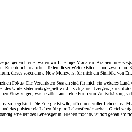
Vergangenen Herbst waren wir für einige Monate in Arabien unterwegs
 der Reichtum in manchen Teilen dieser Welt existiert – und zwar ohne
eichtum, dieses sogenannte New Money, ist für mich ein Sinnbild von En
nen Fokus. Die Vereinigten Staaten sind für mich ein weiteres Land v
 des Understatements gespielt wird – sich ja nicht zeigen, ja nicht sto
einen Flow zeigen, was letztlich auch eine Form von Wertschätzung sich
st so begeistert: Die Energie ist wild, offen und voller Lebenslust. M
 und das pulsierende Leben für pure Lebensfreude stehen. Gleichzeitig
tändig erneuerndes Lebensgefühl erleben möchte, ist dort genau am rich