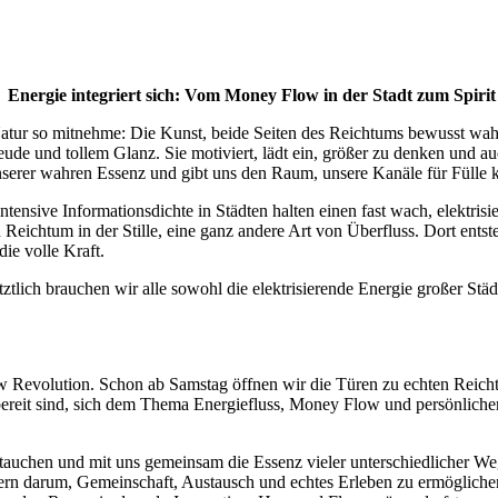
Energie integriert sich: Vom Money Flow in der Stadt zum Spiri
Natur so mitnehme: Die Kunst, beide Seiten des Reichtums bewusst wa
ude und tollem Glanz. Sie motiviert, lädt ein, größer zu denken und a
unserer wahren Essenz und gibt uns den Raum, unsere Kanäle für Fülle 
tensive Informationsdichte in Städten halten einen fast wach, elektris
ichtum in der Stille, eine ganz andere Art von Überfluss. Dort entsteht
ie volle Kraft.
ztlich brauchen wir alle sowohl die elektrisierende Energie großer Städ
w Revolution. Schon ab Samstag öffnen wir die Türen zu echten Reich
eit sind, sich dem Thema Energiefluss, Money Flow und persönlicher 
utauchen und mit uns gemeinsam die Essenz vieler unterschiedlicher W
sondern darum, Gemeinschaft, Austausch und echtes Erleben zu ermögli