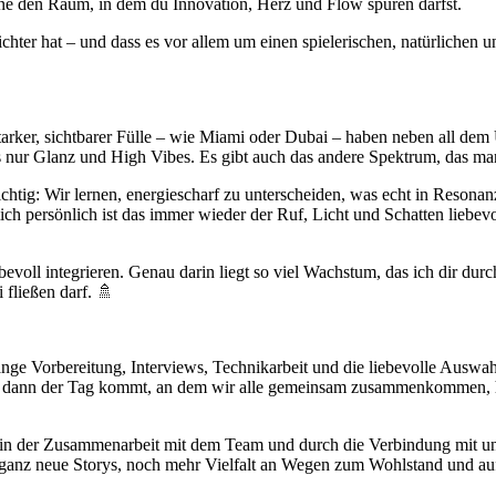
ne den Raum, in dem du Innovation, Herz und Flow spüren darfst.
ichter hat – und dass es vor allem um einen spielerischen, natürliche
starker, sichtbarer Fülle – wie Miami oder Dubai – haben neben all de
lles nur Glanz und High Vibes. Es gibt auch das andere Spektrum, das ma
htig: Wir lernen, energiescharf zu unterscheiden, was echt in Resonanz
h persönlich ist das immer wieder der Ruf, Licht und Schatten liebevol
voll integrieren. Genau darin liegt so viel Wachstum, das ich dir durc
 fließen darf. 🚿
 Vorbereitung, Interviews, Technikarbeit und die liebevolle Auswahl de
nn dann der Tag kommt, an dem wir alle gemeinsam zusammenkommen, ha
 in der Zusammenarbeit mit dem Team und durch die Verbindung mit u
al ganz neue Storys, noch mehr Vielfalt an Wegen zum Wohlstand und a