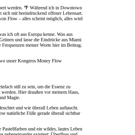
örpert werden. 🌴 Während ich in Downtown
t sich mit beeindruckend offener Lebensart.
on Flow – alles scheint möglich, alles wird
 was ich oft aus Europa kenne. Was aus
m Grünen und lasse die Eindrücke aus Miami
ie Frequenzen meiner Worte hier im Beitrag.
tzt, wo unser Kongress Money Flow
infach still zu sein, um die Essenz zu
ig werden. Hier draußen vor meinem Haus,
 und Magie.
leuchtet und wie überall Leben auftaucht.
se natürliche Fülle gerade überall sichtbar
 Pastellfarben und ein wildes, lautes Leben
es nebeneinander existiert: Überfluss und