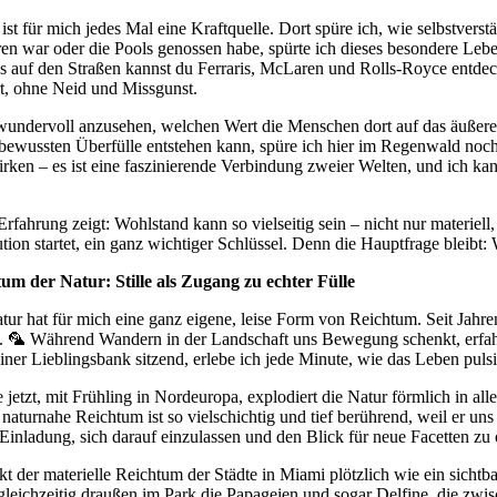
ist für mich jedes Mal eine Kraftquelle. Dort spüre ich, wie selbst
eren war oder die Pools genossen habe, spürte ich dieses besondere Leb
 auf den Straßen kannst du Ferraris, McLaren und Rolls-Royce entdecke
rt, ohne Neid und Missgunst.
 wundervoll anzusehen, welchen Wert die Menschen dort auf das äußere 
 bewussten Überfülle entstehen kann, spüre ich hier im Regenwald noc
rken – es ist eine faszinierende Verbindung zweier Welten, und ich kann
Erfahrung zeigt: Wohlstand kann so vielseitig sein – nicht nur materiel
tion startet, ein ganz wichtiger Schlüssel. Denn die Hauptfrage bleibt
um der Natur: Stille als Zugang zu echter Fülle
tur hat für mich eine ganz eigene, leise Form von Reichtum. Seit Jahren
. 🦜 Während Wandern in der Landschaft uns Bewegung schenkt, erfahr
iner Lieblingsbank sitzend, erlebe ich jede Minute, wie das Leben pulsie
 jetzt, mit Frühling in Nordeuropa, explodiert die Natur förmlich in a
 naturnahe Reichtum ist so vielschichtig und tief berührend, weil er uns
 Einladung, sich darauf einzulassen und den Blick für neue Facetten zu 
kt der materielle Reichtum der Städte in Miami plötzlich wie ein sicht
gleichzeitig draußen im Park die Papageien und sogar Delfine, die zwisc