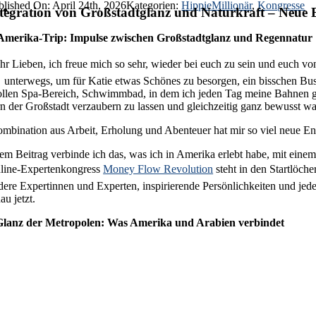
blished On: April 24th, 2026
Kategorien:
HippieMillionär
,
Kongresse
tegration von Großstadtglanz und Naturkraft – Neue E
Amerika-Trip: Impulse zwischen Großstadtglanz und Regennatur
ihr Lieben, ich freue mich so sehr, wieder bei euch zu sein und euch vo
unterwegs, um für Katie etwas Schönes zu besorgen, ein bisschen Bus
tollen Spa-Bereich, Schwimmbad, in dem ich jeden Tag meine Bahnen ge
rn der Großstadt verzaubern zu lassen und gleichzeitig ganz bewusst 
mbination aus Arbeit, Erholung und Abenteuer hat mir so viel neue Ene
sem Beitrag verbinde ich das, was ich in Amerika erlebt habe, mit ein
line-Expertenkongress
Money Flow Revolution
steht in den Startlöche
ere Expertinnen und Experten, inspirierende Persönlichkeiten und jede 
au jetzt.
lanz der Metropolen: Was Amerika und Arabien verbindet