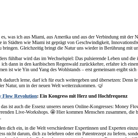
t es, was ich aus Miami, aus Amerika und aus der Verbindung mit der 
e in Städten wie Miami ist geprägt von Geschwindigkeit, Innovationsfre
u bringen. Gleichzeitig bringt die Natur uns wieder in Berührung mit 
ers fühlbar wird das im Wechselspiel: Das pulsierende Leben und die in
 ich dann in den karibischen Regenwald zurückkehre, erfahre ich einen Re
en ist wie Yin und Yang des Wohlstands – erst gemeinsam ergibt sich d
h dadurch lerne, darf ich für euch weitergeben und übersetzen: Denn let
der Natur, um in der neuen Welt weiterzukommen. 🤿
 Flow Revolution
: Ein Kongress mit Herz und Hochfrequenz
das ist auch die Essenz unseres neuen Online-Kongresses: Money Flo
ierenden Live-Workshops. 🤩 Hier kommen Menschen zusammen, die ber
.
den dich ein, in die Welt verschiedener Expertinnen und Experten einz
ss nicht darum, dich zu belehren oder ein Patentrezept zu liefern, 