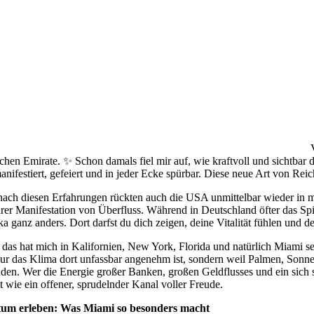
chen Emirate. ✨ Schon damals fiel mir auf, wie kraftvoll und sichtbar
anifestiert, gefeiert und in jeder Ecke spürbar. Diese neue Art von R
ach diesen Erfahrungen rückten auch die USA unmittelbar wieder in mei
arer Manifestation von Überfluss. Während in Deutschland öfter das Spiel
a ganz anders. Dort darfst du dich zeigen, deine Vitalität fühlen und d
das hat mich in Kalifornien, New York, Florida und natürlich Miami selb
nur das Klima dort unfassbar angenehm ist, sondern weil Palmen, Sonne
nden. Wer die Energie großer Banken, großen Geldflusses und ein sich s
st wie ein offener, sprudelnder Kanal voller Freude.
tum erleben: Was Miami so besonders macht