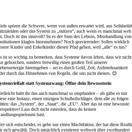
iele spüren die Schwere, wenn von außen erwartet wird, aus Solidaritä
itzuleiden oder das System zu „stützen“, auch wenn es manchmal weh
ut. Doch ist das sinnvoll? Ist es der Sinn des Lebens, Misshandlung von
nstitutionen klaglos hinzunehmen? Noch gravierender: Sollen wirklich
nsere Kinder und Enkelkinder diesen Pfad gehen, weil „alle“ es tun?
s ist so wichtig zu bemerken, dass Systeme davon leben, dass wir nicht
ur gehorchen, sondern freiwillig einen großen Teil unserer
ebensenergie hineingeben – sei es durch Geld, Zeit, Aufmerksamkeit
der durch das Hinnehmen von Regeln, die uns nicht dienen. 😌
ystemvielfalt statt Systemzwang: Öffne dein Bewusstsein
ielleicht habt ihr das auch manchmal so empfunden – als gäbe es nur
iese eine Instanz, einen einzigen Schulhofschläger, dem alle zu folgen
ätten: das „System“, der „Staat“, die „EU“. Aber das ist eine bewusste
erspektive! Lass dich nicht einreden, dass du keinen
andlungsspielraum hast.
er sich entscheidet, es gebe nur einen Machtfaktor, der hat diese Realit
ür sich gewählt. Doch tatsächlich existieren weltweit über zweihundert