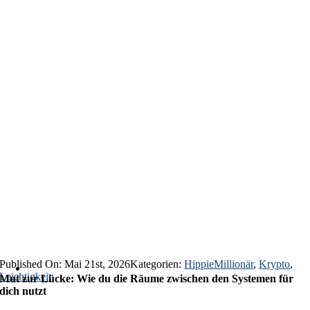
Published On: Mai 21st, 2026
Kategorien:
HippieMillionär
,
Krypto
,
Leichtigkeit
Mut zur Lücke: Wie du die Räume zwischen den Systemen für
dich nutzt