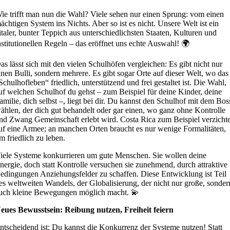
ie trifft man nun die Wahl? Viele sehen nur einen Sprung: vom einen
ächtigen System ins Nichts. Aber so ist es nicht. Unsere Welt ist ein
italer, bunter Teppich aus unterschiedlichsten Staaten, Kulturen und
nstitutionellen Regeln – das eröffnet uns echte Auswahl! 🌍
as lässt sich mit den vielen Schulhöfen vergleichen: Es gibt nicht nur
inen Bulli, sondern mehrere. Es gibt sogar Orte auf dieser Welt, wo das
Schulhofleben“ friedlich, unterstützend und frei gestaltet ist. Die Wahl,
uf welchen Schulhof du gehst – zum Beispiel für deine Kinder, deine
amilie, dich selbst –, liegt bei dir. Du kannst den Schulhof mit dem Bos
ählen, der dich gut behandelt oder gar einen, wo ganz ohne Kontrolle
nd Zwang Gemeinschaft erlebt wird. Costa Rica zum Beispiel verzichte
uf eine Armee; an manchen Orten braucht es nur wenige Formalitäten,
m friedlich zu leben.
iele Systeme konkurrieren um gute Menschen. Sie wollen deine
nergie, doch statt Kontrolle versuchen sie zunehmend, durch attraktive
edingungen Anziehungsfelder zu schaffen. Diese Entwicklung ist Teil
es weltweiten Wandels, der Globalisierung, der nicht nur große, sonder
uch kleine Bewegungen möglich macht. 💫
eues Bewusstsein: Reibung nutzen, Freiheit feiern
ntscheidend ist: Du kannst die Konkurrenz der Systeme nutzen! Statt