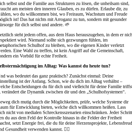
ich selbst und die Familie aus Strukturen zu lösen, die unheilsam sind,
raucht am meisten den inneren Glauben, es zu dürfen. Erlaube dir, zu
ählen, wo du willkommen bist, wo Freiraum, Wachstum und Freude
öglich ist! Das hat nichts mit Arroganz zu tun, sondern mit gesunder
ürsorge für dich selbst und andere. 🌱
etztlich steht jedem offen, aus dem Haus herauszugehen, in dem er nich
espektiert wird. Niemand sollte sich gezwungen fühlen, im
etaphorischen Schulhof zu bleiben, wo die eigenen Kinder verletzt
erden. Eine Wahl zu treffen, ist kein Angriff auf die Gemeinschaft,
ondern ein Vorbild für echte Freiheit.
elbstermächtigung im Alltag: Was kannst du heute tun?
nd was bedeutet das ganz praktisch? Zunächst einmal: Deine
instellung ist der Anfang. Schon, wie du dich im Alltag verhältst –
elche Entscheidungen du für dich und vielleicht für deine Familie triffs
, verändert die Dynamik zwischen dir und den „Schulhofsystemen“.
eweg dich mutig durch die Möglichkeiten, prüfe, welche Systeme dir
aum für Entwicklung bieten, welche dich willkommen heißen. Lass
ich nicht von medialen Schreckensszenarien einschränken. Jeder Schritt
en du aus dem Feld der Kontrolle hinaus in die Felder der Freiheit
achst, setzt Energie frei, die du für deine Herzensprojekte, Lebensfreu
nd Gesundheit verwenden kannst. 🤸‍♀️