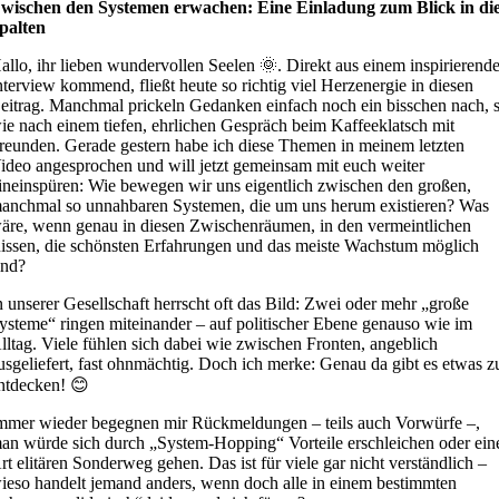
wischen den Systemen erwachen: Eine Einladung zum Blick in di
palten
allo, ihr lieben wundervollen Seelen 🌞. Direkt aus einem inspirierend
nterview kommend, fließt heute so richtig viel Herzenergie in diesen
eitrag. Manchmal prickeln Gedanken einfach noch ein bisschen nach, 
ie nach einem tiefen, ehrlichen Gespräch beim Kaffeeklatsch mit
reunden. Gerade gestern habe ich diese Themen in meinem letzten
ideo angesprochen und will jetzt gemeinsam mit euch weiter
ineinspüren: Wie bewegen wir uns eigentlich zwischen den großen,
anchmal so unnahbaren Systemen, die um uns herum existieren? Was
äre, wenn genau in diesen Zwischenräumen, in den vermeintlichen
issen, die schönsten Erfahrungen und das meiste Wachstum möglich
ind?
n unserer Gesellschaft herrscht oft das Bild: Zwei oder mehr „große
ysteme“ ringen miteinander – auf politischer Ebene genauso wie im
lltag. Viele fühlen sich dabei wie zwischen Fronten, angeblich
usgeliefert, fast ohnmächtig. Doch ich merke: Genau da gibt es etwas z
ntdecken! 😊
mmer wieder begegnen mir Rückmeldungen – teils auch Vorwürfe –,
an würde sich durch „System-Hopping“ Vorteile erschleichen oder ein
rt elitären Sonderweg gehen. Das ist für viele gar nicht verständlich –
ieso handelt jemand anders, wenn doch alle in einem bestimmten