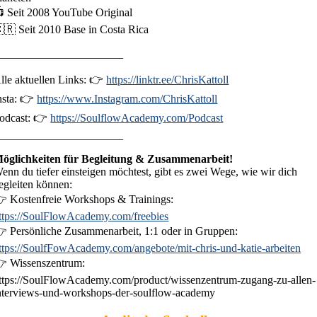
 Seit 2008 YouTube Original
🇷 Seit 2010 Base in Costa Rica
______________________
lle aktuellen Links: 👉
https://linktr.ee/ChrisKattoll
nsta: 👉
https://www.Instagram.com/ChrisKattoll
odcast: 👉
https://SoulflowAcademy.com/Podcast
______________________
öglichkeiten für Begleitung & Zusammenarbeit!
enn du tiefer einsteigen möchtest, gibt es zwei Wege, wie wir dich
egleiten können:
 Kostenfreie Workshops & Trainings:
ttps://SoulFlowAcademy.com/freebies
 Persönliche Zusammenarbeit, 1:1 oder in Gruppen:
ttps://SoulfFowAcademy.com/angebote/mit-chris-und-katie-arbeiten
 Wissenszentrum:
ttps://SoulFlowAcademy.com/product/wissenzentrum-zugang-zu-allen-
nterviews-und-workshops-der-soulflow-academy