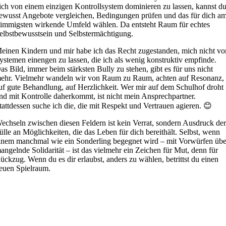
ich von einem einzigen Kontrollsystem dominieren zu lassen, kannst d
ewusst Angebote vergleichen, Bedingungen prüfen und das für dich a
timmigsten wirkende Umfeld wählen. Da entsteht Raum für echtes
elbstbewusstsein und Selbstermächtigung.
einen Kindern und mir habe ich das Recht zugestanden, mich nicht vo
ystemen einengen zu lassen, die ich als wenig konstruktiv empfinde.
as Bild, immer beim stärksten Bully zu stehen, gibt es für uns nicht
ehr. Vielmehr wandeln wir von Raum zu Raum, achten auf Resonanz,
uf gute Behandlung, auf Herzlichkeit. Wer mir auf dem Schulhof droht
nd mit Kontrolle daherkommt, ist nicht mein Ansprechpartner.
tattdessen suche ich die, die mit Respekt und Vertrauen agieren. 😊
echseln zwischen diesen Feldern ist kein Verrat, sondern Ausdruck de
ülle an Möglichkeiten, die das Leben für dich bereithält. Selbst, wenn
inem manchmal wie ein Sonderling begegnet wird – mit Vorwürfen übe
angelnde Solidarität – ist das vielmehr ein Zeichen für Mut, denn für
ückzug. Wenn du es dir erlaubst, anders zu wählen, betrittst du einen
euen Spielraum.