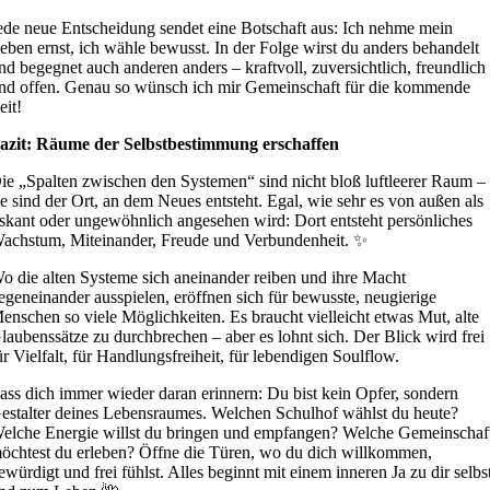
ede neue Entscheidung sendet eine Botschaft aus: Ich nehme mein
eben ernst, ich wähle bewusst. In der Folge wirst du anders behandelt
nd begegnet auch anderen anders – kraftvoll, zuversichtlich, freundlich
nd offen. Genau so wünsch ich mir Gemeinschaft für die kommende
eit!
azit: Räume der Selbstbestimmung erschaffen
ie „Spalten zwischen den Systemen“ sind nicht bloß luftleerer Raum –
ie sind der Ort, an dem Neues entsteht. Egal, wie sehr es von außen als
iskant oder ungewöhnlich angesehen wird: Dort entsteht persönliches
achstum, Miteinander, Freude und Verbundenheit. ✨
o die alten Systeme sich aneinander reiben und ihre Macht
egeneinander ausspielen, eröffnen sich für bewusste, neugierige
enschen so viele Möglichkeiten. Es braucht vielleicht etwas Mut, alte
laubenssätze zu durchbrechen – aber es lohnt sich. Der Blick wird frei
ür Vielfalt, für Handlungsfreiheit, für lebendigen Soulflow.
ass dich immer wieder daran erinnern: Du bist kein Opfer, sondern
estalter deines Lebensraumes. Welchen Schulhof wählst du heute?
elche Energie willst du bringen und empfangen? Welche Gemeinschaf
öchtest du erleben? Öffne die Türen, wo du dich willkommen,
ewürdigt und frei fühlst. Alles beginnt mit einem inneren Ja zu dir selbs