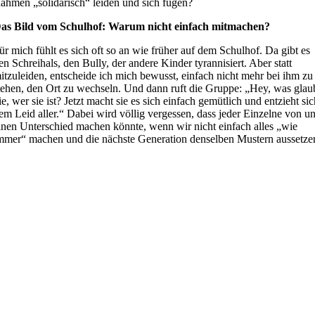
ahmen „solidarisch“ leiden und sich fügen?
as Bild vom Schulhof: Warum nicht einfach mitmachen?
ür mich fühlt es sich oft so an wie früher auf dem Schulhof. Da gibt es
en Schreihals, den Bully, der andere Kinder tyrannisiert. Aber statt
itzuleiden, entscheide ich mich bewusst, einfach nicht mehr bei ihm zu
tehen, den Ort zu wechseln. Und dann ruft die Gruppe: „Hey, was glau
ie, wer sie ist? Jetzt macht sie es sich einfach gemütlich und entzieht si
em Leid aller.“ Dabei wird völlig vergessen, dass jeder Einzelne von u
inen Unterschied machen könnte, wenn wir nicht einfach alles „wie
mmer“ machen und die nächste Generation denselben Mustern aussetze