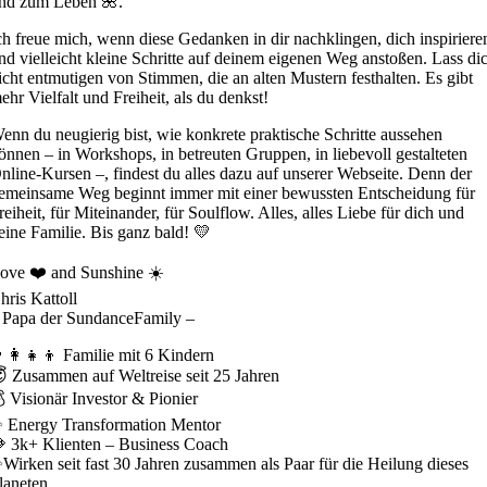
nd zum Leben 🌺.
ch freue mich, wenn diese Gedanken in dir nachklingen, dich inspiriere
nd vielleicht kleine Schritte auf deinem eigenen Weg anstoßen. Lass di
icht entmutigen von Stimmen, die an alten Mustern festhalten. Es gibt
ehr Vielfalt und Freiheit, als du denkst!
enn du neugierig bist, wie konkrete praktische Schritte aussehen
önnen – in Workshops, in betreuten Gruppen, in liebevoll gestalteten
nline-Kursen –, findest du alles dazu auf unserer Webseite. Denn der
emeinsame Weg beginnt immer mit einer bewussten Entscheidung für
reiheit, für Miteinander, für Soulflow. Alles, alles Liebe für dich und
eine Familie. Bis ganz bald! 💛
ove ❤️ and Sunshine ☀️
hris Kattoll
 Papa der SundanceFamily –
‍👩‍👧‍👦 Familie mit 6 Kindern
 Zusammen auf Weltreise seit 25 Jahren
 Visionär Investor & Pionier
 Energy Transformation Mentor
 3k+ Klienten – Business Coach
Wirken seit fast 30 Jahren zusammen als Paar für die Heilung dieses
laneten