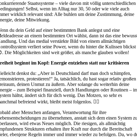
onkurrierende Staatssysteme – viele davon mit völlig unterschiedlichen
edingungen! Selbst, wenn im Alltag nur 30, 50 oder wie viele auch
mmer wirklich relevant sind: Alle buhlen um deine Zustimmung, deine
nergie, deine Mitwirkung.
enn du dein Geld auf einer bestimmten Bank anlegst und eine
eldeadresse an einem bestimmten Ort wählst, dann ist das eine bewuss
andlung. Und das medial verstärkte Bild von einem allmächtigen
ontrollsystem verliert seine Power, wenn du hinter die Kulissen blickst
. Die Möglichkeiten sind weit größer, als manche glauben wollen!
reiheit beginnt im Kopf: Energie entziehen statt nur kritisieren
ielleicht denkst du: „Aber in Deutschland darf man doch schimpfen,
emonstrieren, protestieren!“ Ja, tatsächlich, du hast sogar relativ großen
reiraum, deinen Unmut zu äußern. Aber solange du weiterhin deine
nergie – zum Beispiel finanziell, durch Handlungen oder Routinen – i
ystem hältst, ändert sich für dich wenig. Das Motzen, so sehr es
anchmal befreiend wirkt, bleibt meist folgenlos. 🤦‍♂️
obald aber Menschen anfangen, Verantwortung für ihre
ebensentscheidungen zu übernehmen, anstatt sich dem einen System z
berlassen, wird etwas Neues möglich. Die riesigen, als allmächtig
mpfundenen Strukturen erhalten ihre Kraft nur durch die Bereitschaft
ieler, ebenjene Regeln immer und immer wieder zu befolgen. Da, wo d