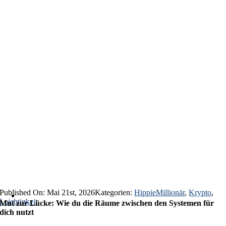
Published On: Mai 21st, 2026
Kategorien:
HippieMillionär
,
Krypto
,
Leichtigkeit
Mut zur Lücke: Wie du die Räume zwischen den Systemen für
dich nutzt