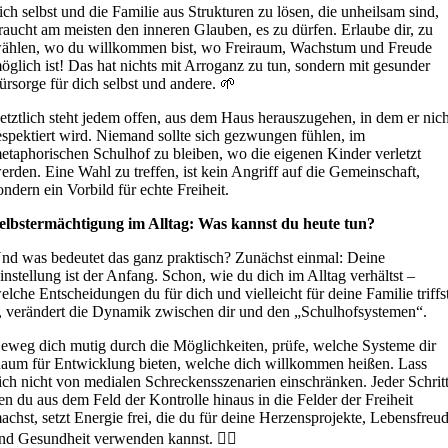
ich selbst und die Familie aus Strukturen zu lösen, die unheilsam sind,
raucht am meisten den inneren Glauben, es zu dürfen. Erlaube dir, zu
ählen, wo du willkommen bist, wo Freiraum, Wachstum und Freude
öglich ist! Das hat nichts mit Arroganz zu tun, sondern mit gesunder
ürsorge für dich selbst und andere. 🌱
etztlich steht jedem offen, aus dem Haus herauszugehen, in dem er nich
espektiert wird. Niemand sollte sich gezwungen fühlen, im
etaphorischen Schulhof zu bleiben, wo die eigenen Kinder verletzt
erden. Eine Wahl zu treffen, ist kein Angriff auf die Gemeinschaft,
ondern ein Vorbild für echte Freiheit.
elbstermächtigung im Alltag: Was kannst du heute tun?
nd was bedeutet das ganz praktisch? Zunächst einmal: Deine
instellung ist der Anfang. Schon, wie du dich im Alltag verhältst –
elche Entscheidungen du für dich und vielleicht für deine Familie triffs
, verändert die Dynamik zwischen dir und den „Schulhofsystemen“.
eweg dich mutig durch die Möglichkeiten, prüfe, welche Systeme dir
aum für Entwicklung bieten, welche dich willkommen heißen. Lass
ich nicht von medialen Schreckensszenarien einschränken. Jeder Schritt
en du aus dem Feld der Kontrolle hinaus in die Felder der Freiheit
achst, setzt Energie frei, die du für deine Herzensprojekte, Lebensfreu
nd Gesundheit verwenden kannst. 🤸‍♀️