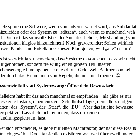
iele spüren die Schwere, wenn von außen erwartet wird, aus Solidaritä
itzuleiden oder das System zu „stützen“, auch wenn es manchmal weh
ut. Doch ist das sinnvoll? Ist es der Sinn des Lebens, Misshandlung von
nstitutionen klaglos hinzunehmen? Noch gravierender: Sollen wirklich
nsere Kinder und Enkelkinder diesen Pfad gehen, weil „alle“ es tun?
s ist so wichtig zu bemerken, dass Systeme davon leben, dass wir nicht
ur gehorchen, sondern freiwillig einen großen Teil unserer
ebensenergie hineingeben – sei es durch Geld, Zeit, Aufmerksamkeit
der durch das Hinnehmen von Regeln, die uns nicht dienen. 😌
ystemvielfalt statt Systemzwang: Öffne dein Bewusstsein
ielleicht habt ihr das auch manchmal so empfunden – als gäbe es nur
iese eine Instanz, einen einzigen Schulhofschläger, dem alle zu folgen
ätten: das „System“, der „Staat“, die „EU“. Aber das ist eine bewusste
erspektive! Lass dich nicht einreden, dass du keinen
andlungsspielraum hast.
er sich entscheidet, es gebe nur einen Machtfaktor, der hat diese Realit
ür sich gewählt. Doch tatsächlich existieren weltweit über zweihundert