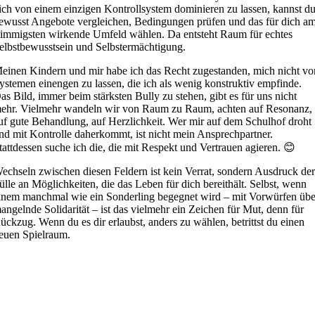
ich von einem einzigen Kontrollsystem dominieren zu lassen, kannst d
ewusst Angebote vergleichen, Bedingungen prüfen und das für dich a
timmigsten wirkende Umfeld wählen. Da entsteht Raum für echtes
elbstbewusstsein und Selbstermächtigung.
einen Kindern und mir habe ich das Recht zugestanden, mich nicht vo
ystemen einengen zu lassen, die ich als wenig konstruktiv empfinde.
as Bild, immer beim stärksten Bully zu stehen, gibt es für uns nicht
ehr. Vielmehr wandeln wir von Raum zu Raum, achten auf Resonanz,
uf gute Behandlung, auf Herzlichkeit. Wer mir auf dem Schulhof droht
nd mit Kontrolle daherkommt, ist nicht mein Ansprechpartner.
tattdessen suche ich die, die mit Respekt und Vertrauen agieren. 😊
echseln zwischen diesen Feldern ist kein Verrat, sondern Ausdruck de
ülle an Möglichkeiten, die das Leben für dich bereithält. Selbst, wenn
inem manchmal wie ein Sonderling begegnet wird – mit Vorwürfen übe
angelnde Solidarität – ist das vielmehr ein Zeichen für Mut, denn für
ückzug. Wenn du es dir erlaubst, anders zu wählen, betrittst du einen
euen Spielraum.