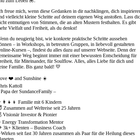
nd zum Leben 🌺.
ch freue mich, wenn diese Gedanken in dir nachklingen, dich inspiriere
nd vielleicht kleine Schritte auf deinem eigenen Weg anstoßen. Lass di
icht entmutigen von Stimmen, die an alten Mustern festhalten. Es gibt
ehr Vielfalt und Freiheit, als du denkst!
enn du neugierig bist, wie konkrete praktische Schritte aussehen
önnen – in Workshops, in betreuten Gruppen, in liebevoll gestalteten
nline-Kursen –, findest du alles dazu auf unserer Webseite. Denn der
emeinsame Weg beginnt immer mit einer bewussten Entscheidung für
reiheit, für Miteinander, für Soulflow. Alles, alles Liebe für dich und
eine Familie. Bis ganz bald! 💛
ove ❤️ and Sunshine ☀️
hris Kattoll
 Papa der SundanceFamily –
‍👩‍👧‍👦 Familie mit 6 Kindern
 Zusammen auf Weltreise seit 25 Jahren
 Visionär Investor & Pionier
 Energy Transformation Mentor
 3k+ Klienten – Business Coach
Wirken seit fast 30 Jahren zusammen als Paar für die Heilung dieses
laneten