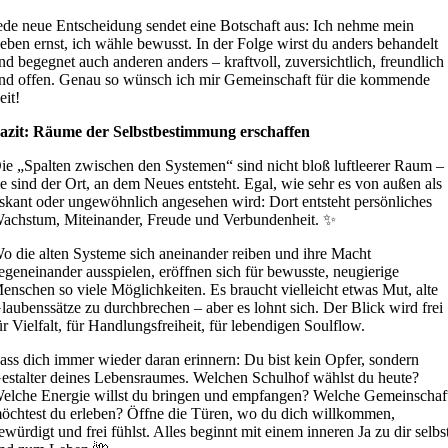
ede neue Entscheidung sendet eine Botschaft aus: Ich nehme mein
eben ernst, ich wähle bewusst. In der Folge wirst du anders behandelt
nd begegnet auch anderen anders – kraftvoll, zuversichtlich, freundlich
nd offen. Genau so wünsch ich mir Gemeinschaft für die kommende
eit!
azit: Räume der Selbstbestimmung erschaffen
ie „Spalten zwischen den Systemen“ sind nicht bloß luftleerer Raum –
ie sind der Ort, an dem Neues entsteht. Egal, wie sehr es von außen als
iskant oder ungewöhnlich angesehen wird: Dort entsteht persönliches
achstum, Miteinander, Freude und Verbundenheit. ✨
o die alten Systeme sich aneinander reiben und ihre Macht
egeneinander ausspielen, eröffnen sich für bewusste, neugierige
enschen so viele Möglichkeiten. Es braucht vielleicht etwas Mut, alte
laubenssätze zu durchbrechen – aber es lohnt sich. Der Blick wird frei
ür Vielfalt, für Handlungsfreiheit, für lebendigen Soulflow.
ass dich immer wieder daran erinnern: Du bist kein Opfer, sondern
estalter deines Lebensraumes. Welchen Schulhof wählst du heute?
elche Energie willst du bringen und empfangen? Welche Gemeinschaf
öchtest du erleben? Öffne die Türen, wo du dich willkommen,
ewürdigt und frei fühlst. Alles beginnt mit einem inneren Ja zu dir selbs