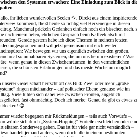
wischen den Systemen erwachen: Eine Einladung zum Blick in di
palten
allo, ihr lieben wundervollen Seelen 🌞. Direkt aus einem inspirierend
nterview kommend, fließt heute so richtig viel Herzenergie in diesen
eitrag. Manchmal prickeln Gedanken einfach noch ein bisschen nach, 
ie nach einem tiefen, ehrlichen Gespräch beim Kaffeeklatsch mit
reunden. Gerade gestern habe ich diese Themen in meinem letzten
ideo angesprochen und will jetzt gemeinsam mit euch weiter
ineinspüren: Wie bewegen wir uns eigentlich zwischen den großen,
anchmal so unnahbaren Systemen, die um uns herum existieren? Was
äre, wenn genau in diesen Zwischenräumen, in den vermeintlichen
issen, die schönsten Erfahrungen und das meiste Wachstum möglich
ind?
n unserer Gesellschaft herrscht oft das Bild: Zwei oder mehr „große
ysteme“ ringen miteinander – auf politischer Ebene genauso wie im
lltag. Viele fühlen sich dabei wie zwischen Fronten, angeblich
usgeliefert, fast ohnmächtig. Doch ich merke: Genau da gibt es etwas z
ntdecken! 😊
mmer wieder begegnen mir Rückmeldungen – teils auch Vorwürfe –,
an würde sich durch „System-Hopping“ Vorteile erschleichen oder ein
rt elitären Sonderweg gehen. Das ist für viele gar nicht verständlich –
ieso handelt jemand anders, wenn doch alle in einem bestimmten