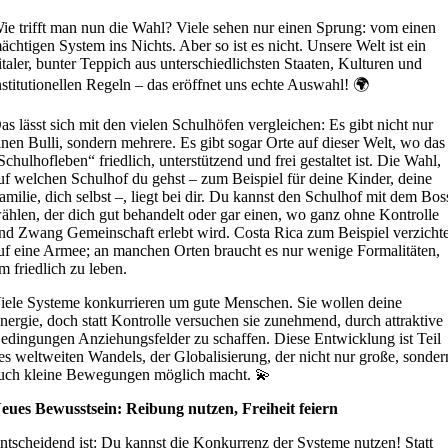
ie trifft man nun die Wahl? Viele sehen nur einen Sprung: vom einen
ächtigen System ins Nichts. Aber so ist es nicht. Unsere Welt ist ein
italer, bunter Teppich aus unterschiedlichsten Staaten, Kulturen und
nstitutionellen Regeln – das eröffnet uns echte Auswahl! 🌍
as lässt sich mit den vielen Schulhöfen vergleichen: Es gibt nicht nur
inen Bulli, sondern mehrere. Es gibt sogar Orte auf dieser Welt, wo das
Schulhofleben“ friedlich, unterstützend und frei gestaltet ist. Die Wahl,
uf welchen Schulhof du gehst – zum Beispiel für deine Kinder, deine
amilie, dich selbst –, liegt bei dir. Du kannst den Schulhof mit dem Bos
ählen, der dich gut behandelt oder gar einen, wo ganz ohne Kontrolle
nd Zwang Gemeinschaft erlebt wird. Costa Rica zum Beispiel verzichte
uf eine Armee; an manchen Orten braucht es nur wenige Formalitäten,
m friedlich zu leben.
iele Systeme konkurrieren um gute Menschen. Sie wollen deine
nergie, doch statt Kontrolle versuchen sie zunehmend, durch attraktive
edingungen Anziehungsfelder zu schaffen. Diese Entwicklung ist Teil
es weltweiten Wandels, der Globalisierung, der nicht nur große, sonder
uch kleine Bewegungen möglich macht. 💫
eues Bewusstsein: Reibung nutzen, Freiheit feiern
ntscheidend ist: Du kannst die Konkurrenz der Systeme nutzen! Statt