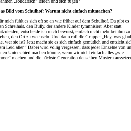
ahmen „solidarisch“ leiden und sich fügen?
as Bild vom Schulhof: Warum nicht einfach mitmachen?
ür mich fühlt es sich oft so an wie früher auf dem Schulhof. Da gibt es
en Schreihals, den Bully, der andere Kinder tyrannisiert. Aber statt
itzuleiden, entscheide ich mich bewusst, einfach nicht mehr bei ihm zu
tehen, den Ort zu wechseln. Und dann ruft die Gruppe: „Hey, was glau
ie, wer sie ist? Jetzt macht sie es sich einfach gemütlich und entzieht si
em Leid aller.“ Dabei wird völlig vergessen, dass jeder Einzelne von u
inen Unterschied machen könnte, wenn wir nicht einfach alles „wie
mmer“ machen und die nächste Generation denselben Mustern aussetze