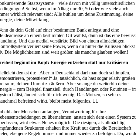
onkurrierende Staatssysteme – viele davon mit völlig unterschiedlichen
edingungen! Selbst, wenn im Alltag nur 30, 50 oder wie viele auch
mmer wirklich relevant sind: Alle buhlen um deine Zustimmung, deine
nergie, deine Mitwirkung.
enn du dein Geld auf einer bestimmten Bank anlegst und eine
eldeadresse an einem bestimmten Ort wählst, dann ist das eine bewuss
andlung. Und das medial verstärkte Bild von einem allmächtigen
ontrollsystem verliert seine Power, wenn du hinter die Kulissen blickst
. Die Möglichkeiten sind weit größer, als manche glauben wollen!
reiheit beginnt im Kopf: Energie entziehen statt nur kritisieren
ielleicht denkst du: „Aber in Deutschland darf man doch schimpfen,
emonstrieren, protestieren!“ Ja, tatsächlich, du hast sogar relativ großen
reiraum, deinen Unmut zu äußern. Aber solange du weiterhin deine
nergie – zum Beispiel finanziell, durch Handlungen oder Routinen – i
ystem hältst, ändert sich für dich wenig. Das Motzen, so sehr es
anchmal befreiend wirkt, bleibt meist folgenlos. 🤦‍♂️
obald aber Menschen anfangen, Verantwortung für ihre
ebensentscheidungen zu übernehmen, anstatt sich dem einen System z
berlassen, wird etwas Neues möglich. Die riesigen, als allmächtig
mpfundenen Strukturen erhalten ihre Kraft nur durch die Bereitschaft
ieler, ebenjene Regeln immer und immer wieder zu befolgen. Da, wo d