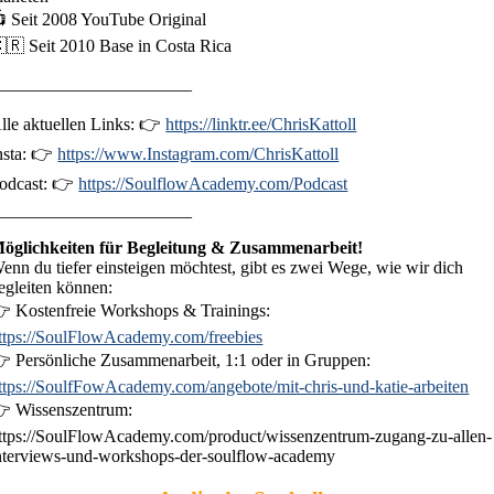
 Seit 2008 YouTube Original
🇷 Seit 2010 Base in Costa Rica
______________________
lle aktuellen Links: 👉
https://linktr.ee/ChrisKattoll
nsta: 👉
https://www.Instagram.com/ChrisKattoll
odcast: 👉
https://SoulflowAcademy.com/Podcast
______________________
öglichkeiten für Begleitung & Zusammenarbeit!
enn du tiefer einsteigen möchtest, gibt es zwei Wege, wie wir dich
egleiten können:
 Kostenfreie Workshops & Trainings:
ttps://SoulFlowAcademy.com/freebies
 Persönliche Zusammenarbeit, 1:1 oder in Gruppen:
ttps://SoulfFowAcademy.com/angebote/mit-chris-und-katie-arbeiten
 Wissenszentrum:
ttps://SoulFlowAcademy.com/product/wissenzentrum-zugang-zu-allen-
nterviews-und-workshops-der-soulflow-academy