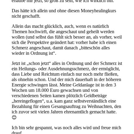
erlaube mir jetzt, so groß zu sein, wie ich wirklich bin.
Das hätte ich allein und ohne diesen Moneyhealingkurs
nicht geschafft.
Allein das macht glücklich, auch, wenn es natürlich
Themen hochwirft, die angeschaut und geheilt werden
wollen (und selbst das fühlt sich besser an, als vorher, weil
sich die Perspektive geändert hat: vorher habe ich einen
Schmerz angeschaut, damit danach „bitteschön alles
wieder in Ordnung ist“.
Jetzt ist „schon jetzt“ alles in Ordnung und der Schmerz ist
ein Heilungs- oder Ausdehnungsschmerz, der ermöglicht,
dass Liebe und Reichtum einfach nur noch mehr fließen,
als ohnehin schon. Und der mich dauerhaft in der höheren
Energie schwingen lässt. Meine Geldanlage ist in den 3
Wochen um 18.000 Euro gewachsen und von
verschiedenen Seiten kamen plötzlich Geldbeträge
„hereingeflogen“, u.a. kam ganz selbstverständlich eine
Bezahlung für einen Gesangsauftrag zu Weihnachten, den
ich zuvor seit vielen Jahren ehrenamtlich gemacht hatte.
😊
Ich bin sehr gespannt, was noch alles wird und freue mich
drauf.