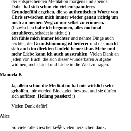
der entsprechenden Meditation morgens und abends.
Dabei
hat sich schon ein viel entspannteres
Grundgefühl ergeben, die so authentischen Worte von
Chris erwischen mich immer wieder genau richtig um
mich an meinen Weg zu mir selbst zu erinnern.
(Inzwischen
habe ich begonnen, alles nochmal
anzuhören
, schadet ja nicht ;) )
Ich fühle mich immer leichter
und nehme Dinge auch
leichter, die
Grundstimmung ist heiterer
und das
macht
sich auch im direkten Umfeld bemerkbar.
Mehr und
mehr Liebe kann ich auch ausstrahlen
.
Vielen Dank an
jeden von Euch, die sich dieser wunderbaren Aufgabe
widmen, mehr Licht und Liebe in die Welt zu tragen.
Manuela K
Ja,
allein schon die Meditation hat mir wirklich sehr
geholfen
, mir werden
Blockaden bewusst und sie dürfen
sich auflösen,
Heilung passiert!
:)
Vielen Dank dafür!!
Alice
So viele tolle Geschenke😃 vielen herzlichen dank.