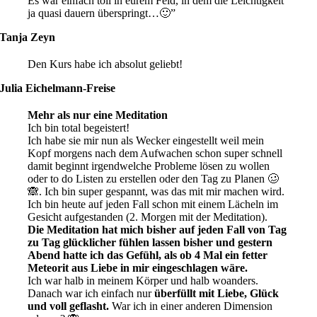
Es war einfach toll in eurem Feld, in dem die Leichtigkeit
ja quasi dauern überspringt…
🙂
”
Tanja Zeyn
Den Kurs habe ich absolut geliebt!
Julia Eichelmann-Freise
Mehr als nur eine Meditation
Ich bin total begeistert!
Ich habe sie mir nun als Wecker eingestellt weil mein
Kopf morgens nach dem Aufwachen schon super schnell
damit beginnt irgendwelche Probleme lösen zu wollen
oder to do Listen zu erstellen oder den Tag zu Planen 🥴
🙈. Ich bin super gespannt, was das mit mir machen wird.
Ich bin heute auf jeden Fall schon mit einem Lächeln im
Gesicht aufgestanden (2. Morgen mit der Meditation).
Die Meditation hat mich bisher auf jeden Fall von Tag
zu Tag glücklicher fühlen lassen bisher und gestern
Abend hatte ich das Gefühl, als ob 4 Mal ein fetter
Meteorit aus Liebe in mir eingeschlagen wäre.
Ich war halb in meinem Körper und halb woanders.
Danach war ich einfach nur
überfüllt mit Liebe, Glück
und voll geflasht.
War ich in einer anderen Dimension