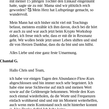
mit meiner 15 jährigen Tochter den Einkauf eingeräumt
hatte, sagte sie zu mir: Mama sind wir plötzlich reich
geworden? 🥰 Mein Herz hat Luftsprünge gemacht, so
wundervoll.
Mein Mann hat sich bisher nicht viel mit Teachings
befasst, meistens erzähle ich ihm davon, doch bei dir hört
er auch zu und war auch jetzt beim Krypto Workshop
dabei, ich freue mich sehr, dass er mit dir in Resonanz
geht. Wir wollen beide jetzt unser Leben shiften und sind
dir von Herzen Dankbar, dass du da bist und uns hilfst.
Alles Liebe und eine ganz feste Umarmung.
Chantal G.
Hallo Chris und Team,
ich habe vor einigen Tagen den Abundance-Flow-Kurs
abgeschlossen und bin immer noch sehr begeistert. Ich
habe eine neue Sichtweise auf mich und meinen Wert
sowie auf die Geldenergie bekommen. Werde den Kurs
noch einmal wiederholen, da die Worte und Frequenzen
einfach wohltuend sind und mir im Moment weiterhelfen,
auch wenn mein Kontostand noch nicht hinterher kommt