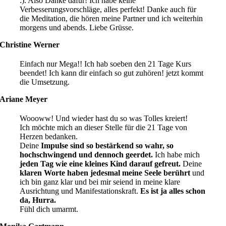
:). Also Danke dafür! Ich habe keine
Verbesserungsvorschläge, alles perfekt! Danke auch für
die Meditation, die hören meine Partner und ich weiterhin
morgens und abends. Liebe Grüsse.
Christine Werner
Einfach nur Mega!! Ich hab soeben den 21 Tage Kurs
beendet! Ich kann dir einfach so gut zuhören! jetzt kommt
die Umsetzung.
Ariane Meyer
Woooww! Und wieder hast du so was Tolles kreiert!
Ich möchte mich an dieser Stelle für die 21 Tage von
Herzen bedanken.
Deine
Impulse sind so bestärkend so wahr, so
hochschwingend und dennoch geerdet.
Ich habe mich
jeden Tag wie eine kleines Kind darauf gefreut.
Deine
klaren Worte haben jedesmal meine Seele berührt
und
ich bin ganz klar und bei mir seiend in meine klare
Ausrichtung und Manifestationskraft.
Es ist ja alles schon
da, Hurra.
Fühl dich umarmt.