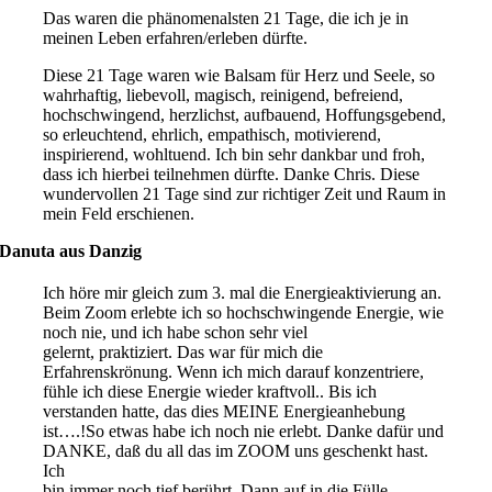
Das waren die phänomenalsten 21 Tage, die ich je in
meinen Leben erfahren/erleben dürfte.
Diese 21 Tage waren wie Balsam für Herz und Seele, so
wahrhaftig, liebevoll, magisch, reinigend, befreiend,
hochschwingend, herzlichst, aufbauend, Hoffungsgebend,
so erleuchtend, ehrlich, empathisch, motivierend,
inspirierend, wohltuend. Ich bin sehr dankbar und froh,
dass ich hierbei teilnehmen dürfte. Danke Chris. Diese
wundervollen 21 Tage sind zur richtiger Zeit und Raum in
mein Feld erschienen.
Danuta aus Danzig
Ich höre mir gleich zum 3. mal die Energieaktivierung an.
Beim Zoom erlebte ich so hochschwingende Energie, wie
noch nie, und ich habe schon sehr viel
gelernt, praktiziert. Das war für mich die
Erfahrenskrönung. Wenn ich mich darauf konzentriere,
fühle ich diese Energie wieder kraftvoll.. Bis ich
verstanden hatte, das dies MEINE Energieanhebung
ist….!So etwas habe ich noch nie erlebt. Danke dafür und
DANKE, daß du all das im ZOOM uns geschenkt hast.
Ich
bin immer noch tief berührt. Dann auf in die Fülle,