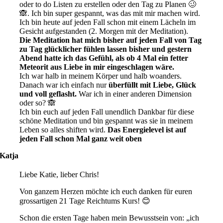
oder to do Listen zu erstellen oder den Tag zu Planen 🥴
🙈. Ich bin super gespannt, was das mit mir machen wird.
Ich bin heute auf jeden Fall schon mit einem Lächeln im
Gesicht aufgestanden (2. Morgen mit der Meditation).
Die Meditation hat mich bisher auf jeden Fall von Tag
zu Tag glücklicher fühlen lassen bisher und gestern
Abend hatte ich das Gefühl, als ob 4 Mal ein fetter
Meteorit aus Liebe in mir eingeschlagen wäre.
Ich war halb in meinem Körper und halb woanders.
Danach war ich einfach nur
überfüllt mit Liebe, Glück
und voll geflasht.
War ich in einer anderen Dimension
oder so? 🙈
Ich bin euch auf jeden Fall unendlich Dankbar für diese
schöne Meditation und bin gespannt was sie in meinem
Leben so alles shiften wird.
Das Energielevel ist auf
jeden Fall schon Mal ganz weit oben
Katja
Liebe Katie, lieber Chris!
Von ganzem Herzen möchte ich euch danken für euren
grossartigen 21 Tage Reichtums Kurs! 😊
Schon die ersten Tage haben mein Bewusstsein von: „ich