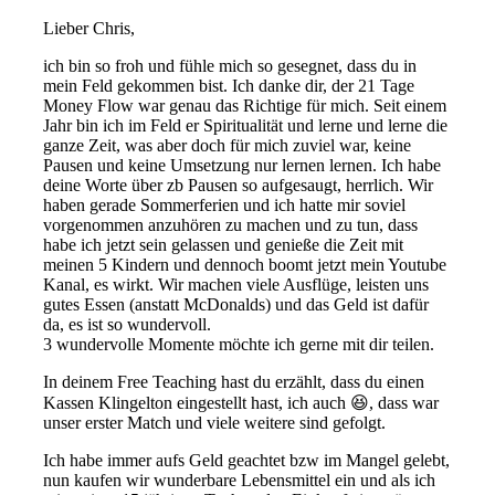
Lieber Chris,
ich bin so froh und fühle mich so gesegnet, dass du in
mein Feld gekommen bist. Ich danke dir, der 21 Tage
Money Flow war genau das Richtige für mich. Seit einem
Jahr bin ich im Feld er Spiritualität und lerne und lerne die
ganze Zeit, was aber doch für mich zuviel war, keine
Pausen und keine Umsetzung nur lernen lernen. Ich habe
deine Worte über zb Pausen so aufgesaugt, herrlich. Wir
haben gerade Sommerferien und ich hatte mir soviel
vorgenommen anzuhören zu machen und zu tun, dass
habe ich jetzt sein gelassen und genieße die Zeit mit
meinen 5 Kindern und dennoch boomt jetzt mein Youtube
Kanal, es wirkt. Wir machen viele Ausflüge, leisten uns
gutes Essen (anstatt McDonalds) und das Geld ist dafür
da, es ist so wundervoll.
3 wundervolle Momente möchte ich gerne mit dir teilen.
In deinem Free Teaching hast du erzählt, dass du einen
Kassen Klingelton eingestellt hast, ich auch 😆, dass war
unser erster Match und viele weitere sind gefolgt.
Ich habe immer aufs Geld geachtet bzw im Mangel gelebt,
nun kaufen wir wunderbare Lebensmittel ein und als ich