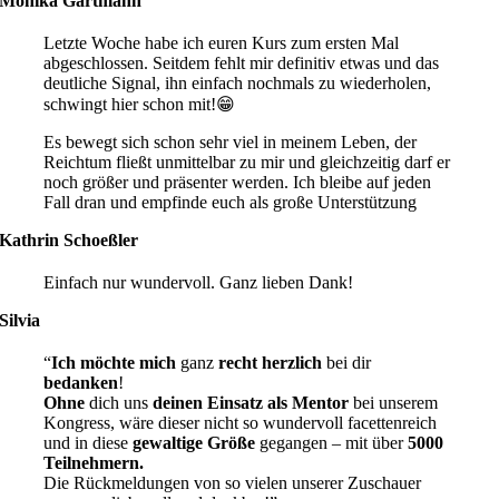
Monika Gartmann
Letzte Woche habe ich euren Kurs zum ersten Mal
abgeschlossen. Seitdem fehlt mir definitiv etwas und das
deutliche Signal, ihn einfach nochmals zu wiederholen,
schwingt hier schon mit!😁
Es bewegt sich schon sehr viel in meinem Leben, der
Reichtum fließt unmittelbar zu mir und gleichzeitig darf er
noch größer und präsenter werden. Ich bleibe auf jeden
Fall dran und empfinde euch als große Unterstützung
Kathrin Schoeßler
Einfach nur wundervoll. Ganz lieben Dank!
Silvia
“
Ich möchte mich
ganz
recht herzlich
bei dir
bedanken
!
Ohne
dich uns
deinen Einsatz als Mentor
bei unserem
Kongress, wäre dieser nicht so wundervoll facettenreich
und in diese
gewaltige Größe
gegangen – mit über
5000
Teilnehmern.
Die Rückmeldungen von so vielen unserer Zuschauer