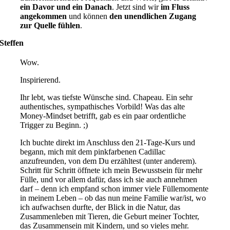
ein Davor und ein Danach
. Jetzt sind wir
im Fluss
angekommen
und können
den unendlichen Zugang
zur Quelle fühlen
.
Steffen
Wow.
Inspirierend.
Ihr lebt, was tiefste Wünsche sind. Chapeau. Ein sehr
authentisches, sympathisches Vorbild! Was das alte
Money-Mindset betrifft, gab es ein paar ordentliche
Trigger zu Beginn. ;)
Ich buchte direkt im Anschluss den 21-Tage-Kurs und
begann, mich mit dem pinkfarbenen Cadillac
anzufreunden, von dem Du erzähltest (unter anderem).
Schritt für Schritt öffnete ich mein Bewusstsein für mehr
Fülle, und vor allem dafür, dass ich sie auch annehmen
darf – denn ich empfand schon immer viele Füllemomente
in meinem Leben – ob das nun meine Familie war/ist, wo
ich aufwachsen durfte, der Blick in die Natur, das
Zusammenleben mit Tieren, die Geburt meiner Tochter,
das Zusammensein mit Kindern, und so vieles mehr.