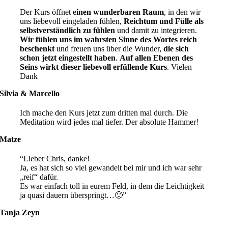
Der Kurs öffnet e
inen wunderbaren Raum
, in den wir
uns liebevoll eingeladen fühlen,
Reichtum und Fülle als
selbstverständlich zu fühlen
und damit zu integrieren.
Wir fühlen uns im wahrsten Sinne des Wortes reich
beschenkt
und freuen uns über die Wunder,
die sich
schon jetzt eingestellt haben
.
Auf allen Ebenen des
Seins wirkt dieser liebevoll erfüllende Kurs
. Vielen
Dank
Silvia & Marcello
Ich mache den Kurs jetzt zum dritten mal durch. Die
Meditation wird jedes mal tiefer. Der absolute Hammer!
Matze
“Lieber Chris, danke!
Ja, es hat sich so viel gewandelt bei mir und ich war sehr
„reif“ dafür.
Es war einfach toll in eurem Feld, in dem die Leichtigkeit
ja quasi dauern überspringt…
🙂
”
Tanja Zeyn