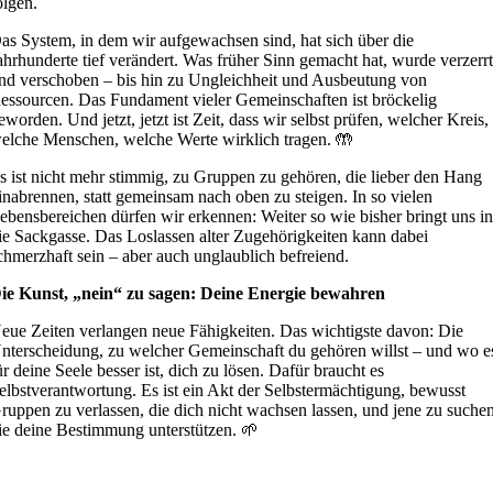
olgen.
as System, in dem wir aufgewachsen sind, hat sich über die
ahrhunderte tief verändert. Was früher Sinn gemacht hat, wurde verzerr
nd verschoben – bis hin zu Ungleichheit und Ausbeutung von
essourcen. Das Fundament vieler Gemeinschaften ist bröckelig
eworden. Und jetzt, jetzt ist Zeit, dass wir selbst prüfen, welcher Kreis,
elche Menschen, welche Werte wirklich tragen. 🤲
s ist nicht mehr stimmig, zu Gruppen zu gehören, die lieber den Hang
inabrennen, statt gemeinsam nach oben zu steigen. In so vielen
ebensbereichen dürfen wir erkennen: Weiter so wie bisher bringt uns i
ie Sackgasse. Das Loslassen alter Zugehörigkeiten kann dabei
chmerzhaft sein – aber auch unglaublich befreiend.
ie Kunst, „nein“ zu sagen: Deine Energie bewahren
eue Zeiten verlangen neue Fähigkeiten. Das wichtigste davon: Die
nterscheidung, zu welcher Gemeinschaft du gehören willst – und wo e
ür deine Seele besser ist, dich zu lösen. Dafür braucht es
elbstverantwortung. Es ist ein Akt der Selbstermächtigung, bewusst
ruppen zu verlassen, die dich nicht wachsen lassen, und jene zu suchen
ie deine Bestimmung unterstützen. 🌱