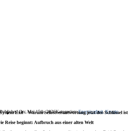
Published On: Mai 15th, 2026
Kategorien:
Energiearbeit
,
Krypto
System Exit – Warum Selbstverantwortung jetzt der Schlüssel ist
ie Reise beginnt: Aufbruch aus einer alten Welt