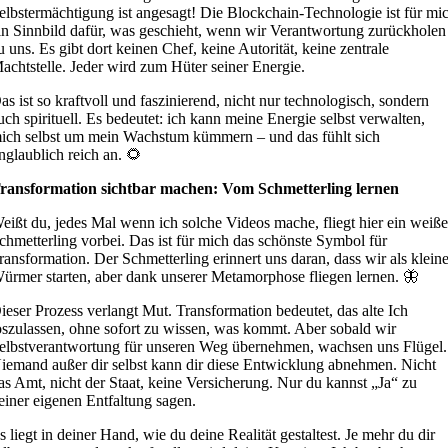
elbstermächtigung ist angesagt! Die Blockchain-Technologie ist für mi
in Sinnbild dafür, was geschieht, wenn wir Verantwortung zurückholen
u uns. Es gibt dort keinen Chef, keine Autorität, keine zentrale
achtstelle. Jeder wird zum Hüter seiner Energie.
as ist so kraftvoll und faszinierend, nicht nur technologisch, sondern
uch spirituell. Es bedeutet: ich kann meine Energie selbst verwalten,
ich selbst um mein Wachstum kümmern – und das fühlt sich
nglaublich reich an. 🌻
ransformation sichtbar machen: Vom Schmetterling lernen
eißt du, jedes Mal wenn ich solche Videos mache, fliegt hier ein weiße
chmetterling vorbei. Das ist für mich das schönste Symbol für
ransformation. Der Schmetterling erinnert uns daran, dass wir als klein
ürmer starten, aber dank unserer Metamorphose fliegen lernen. 🦋
ieser Prozess verlangt Mut. Transformation bedeutet, das alte Ich
oszulassen, ohne sofort zu wissen, was kommt. Aber sobald wir
elbstverantwortung für unseren Weg übernehmen, wachsen uns Flügel.
iemand außer dir selbst kann dir diese Entwicklung abnehmen. Nicht
as Amt, nicht der Staat, keine Versicherung. Nur du kannst „Ja“ zu
einer eigenen Entfaltung sagen.
s liegt in deiner Hand, wie du deine Realität gestaltest. Je mehr du dir