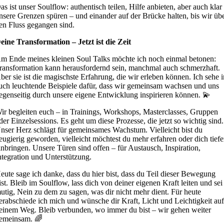
as ist unser Soulflow: authentisch teilen, Hilfe anbieten, aber auch klar
nsere Grenzen spüren – und einander auf der Brücke halten, bis wir üb
en Fluss gegangen sind.
eine Transformation – Jetzt ist die Zeit
m Ende meines kleinen Soul Talks möchte ich noch einmal betonen:
ransformation kann herausfordernd sein, manchmal auch schmerzhaft.
ber sie ist die magischste Erfahrung, die wir erleben können. Ich sehe 
uch leuchtende Beispiele dafür, dass wir gemeinsam wachsen und uns
egenseitig durch unsere eigene Entwicklung inspirieren können. 💫
ir begleiten euch – in Trainings, Workshops, Masterclasses, Gruppen
der Einzelsessions. Es geht um diese Prozesse, die jetzt so wichtig sind.
nser Herz schlägt für gemeinsames Wachstum. Vielleicht bist du
eugierig geworden, vielleicht möchtest du mehr erfahren oder dich tiefe
inbringen. Unsere Türen sind offen – für Austausch, Inspiration,
ntegration und Unterstützung.
eute sage ich danke, dass du hier bist, dass du Teil dieser Bewegung
ist. Bleib im Soulflow, lass dich von deiner eigenen Kraft leiten und sei
utig, Nein zu dem zu sagen, was dir nicht mehr dient. Für heute
erabschiede ich mich und wünsche dir Kraft, Licht und Leichtigkeit au
einem Weg. Bleib verbunden, wo immer du bist – wir gehen weiter
emeinsam. 🌈