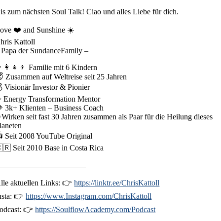
is zum nächsten Soul Talk! Ciao und alles Liebe für dich.
ove ❤️ and Sunshine ☀️
hris Kattoll
 Papa der SundanceFamily –
‍👩‍👧‍👦 Familie mit 6 Kindern
 Zusammen auf Weltreise seit 25 Jahren
 Visionär Investor & Pionier
 Energy Transformation Mentor
 3k+ Klienten – Business Coach
Wirken seit fast 30 Jahren zusammen als Paar für die Heilung dieses
laneten
 Seit 2008 YouTube Original
🇷 Seit 2010 Base in Costa Rica
______________________
lle aktuellen Links: 👉
https://linktr.ee/ChrisKattoll
nsta: 👉
https://www.Instagram.com/ChrisKattoll
odcast: 👉
https://SoulflowAcademy.com/Podcast