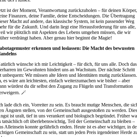
etzt ist der Moment, Verantwortung zurückzuholen – für deinen Körper
eine Finanzen, deine Familie, deine Entscheidungen. Die Übertragung
ieser Macht auf andere, das klassische System, ist kein passender Weg
ehr für die Zukunft. Und darin liegt eine Herausforderung für uns alle,
eil wir plötzlich mit Aspekten des Lebens umgehen müssen, die wir
rüher verdrängt haben. Aber genau hier beginnt die Magie!
abotagemuster erkennen und loslassen: Die Macht des bewussten
andelns
atürlich wünsche ich mir Leichtigkeit – für dich, für uns alle. Doch das
erharren im Gewohnten hindert uns an Wachstum. Der nächste Schritt
st unbequem: Wir müssen alte Ideen und Identitäten mutig zurücklassen
a, es wäre am leichtesten, einfach weiterzumachen wie bisher – aber
ann würdest du dir selbst den Zugang zu Flügeln und Transformation
erweigern. 🪄
ch lade dich ein, Vorreiter zu sein. Es braucht mutige Menschen, die sic
en Ängsten stellen, von der Gemeinschaft ausgestoßen zu werden. Die
ngst ist uralt, tief in uns verankert und biologisch begründet. Früher wa
s tatsächlich oft überlebenswichtig, Teil der Gemeinschaft zu bleiben –
as Alleinsein konnte gefährlich enden. Heute ist es aber wichtiger, in de
ichtigen Gemeinschaft zu sein, statt um jeden Preis irgendeiner Herde z