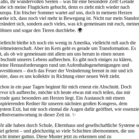
allo, ihr wundervollen Seelen – was für eine besondere Zeit! Gerade
abe ich meine Flugtickets gebucht, denn es zieht mich wieder nach
uropa. Ein frischer Sommer wartet auf uns, doch in meinem Herzen
erke ich, dass noch viel mehr in Bewegung ist. Nicht nur mein Standor
erändert sich, sondern auch vieles, was ich gemeinsam mit euch, meine
öhnen und sogar den Tieren durchlebe. 🌍
ielleicht bleibe ich noch ein wenig in Amerika, vielleicht ruft auch die
eltmeisterschaft. Aber im Kern geht es gerade um Transformation. Es
st, als ob wir gemeinsam mit allem um uns herum in einen neuen
bschnitt unseres Lebens aufbrechen. Es gibt noch einiges zu klären,
leine Herausforderungen rund um Aufenthaltsgenehmigungen und
nvestitionen – doch das Feuer der Veränderung brennt in mir und ich
püre, dass es uns kollektiv in Richtung einer neuen Welt zieht.
chon in ein paar Tagen beginnt für mich erneut ein Abschnitt. Doch
evor ich aufbreche, möchte ich heute etwas mit euch teilen, das mir
erade ganz besonders am Herzen liegt. Ein Austausch mit einem
nspirierenden Redner für unseren nächsten großen Kongress, dem
ystem Exit, hat mir noch einmal die Augen dafür geöffnet, wie essenzie
elbstverantwortung in dieser Zeit ist. ✨
ir alle haben durch Schule, Elternhaus und gesellschaftliche Systeme s
iel gelernt – und gleichzeitig so viele Schichten übernommen, die uns
icht immer guttun. Diese Muster jetzt zu erkennen und zu