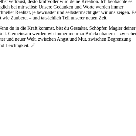
elbst vertraust, desto kraftvoller wird deine Kreation. Ich beobachte es
äglich bei mir selbst: Unsere Gedanken und Worte werden immer
chneller Realität, je bewusster und selbstermächtigter wir uns zeigen. E
st wie Zauberei – und tatsächlich Teil unserer neuen Zeit.
enn du in die Kraft kommst, bist du Gestalter, Schöpfer, Magier deiner
elt. Gemeinsam werden wir immer mehr zu Brückenbauern – zwische
lter und neuer Welt, zwischen Angst und Mut, zwischen Begrenzung
nd Leichtigkeit. 🪄