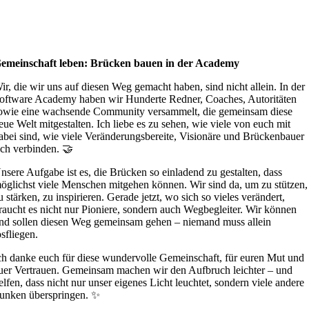
emeinschaft leben: Brücken bauen in der Academy
ir, die wir uns auf diesen Weg gemacht haben, sind nicht allein. In der
oftware Academy haben wir Hunderte Redner, Coaches, Autoritäten
owie eine wachsende Community versammelt, die gemeinsam diese
eue Welt mitgestalten. Ich liebe es zu sehen, wie viele von euch mit
abei sind, wie viele Veränderungsbereite, Visionäre und Brückenbauer
ich verbinden. 🤝
nsere Aufgabe ist es, die Brücken so einladend zu gestalten, dass
öglichst viele Menschen mitgehen können. Wir sind da, um zu stützen,
u stärken, zu inspirieren. Gerade jetzt, wo sich so vieles verändert,
raucht es nicht nur Pioniere, sondern auch Wegbegleiter. Wir können
nd sollen diesen Weg gemeinsam gehen – niemand muss allein
osfliegen.
ch danke euch für diese wundervolle Gemeinschaft, für euren Mut und
uer Vertrauen. Gemeinsam machen wir den Aufbruch leichter – und
elfen, dass nicht nur unser eigenes Licht leuchtet, sondern viele andere
unken überspringen. ✨