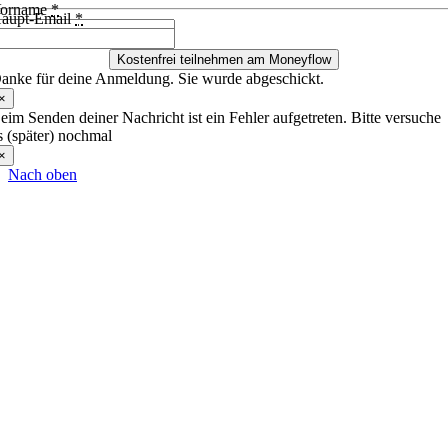
orname
*
aupt-Email
*
Kostenfrei teilnehmen am Moneyflow
anke für deine Anmeldung. Sie wurde abgeschickt.
×
eim Senden deiner Nachricht ist ein Fehler aufgetreten. Bitte versuche
s (später) nochmal
×
Nach oben