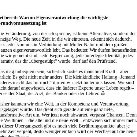
ei bereit: Warum Eigenverantwortung die wichtigste
rundvoraussetzung ist
ie Veränderung, von der ich spreche, ist keine Alternative, sondern der
inzige Weg. Die neue Zeit, in die wir eintreten, erkennt sich dadurch,
ass jeder von uns in Verbindung mit Mutter Natur und dem großen
anzen eigenverantwortlich lebt. Das bedeutet: Wir dürfen herausfinden
ie wir gemeint sind. Jede Begrenzung, jede auferlegte Identität, jedes
arrativ, das dir „übergestülpt“ wurde, darf auf den Prüfstand.
as mag unbequem sein, sicherlich kostet es manchmal Kraft – aber
hrlich: Es geht nicht mehr anders. Die kleinkindliche Haltung „Jemand
nderes macht das für mich“ dürfen wir jetzt hinter uns lassen. Wir sind
icht darauf angewiesen, dass ein äußerer Experte unser Leben regelt –
ei es der Staat, der Arzt, der Banker oder der Lehrer. 🦋
isher kannten wir eine Welt, in der Kompetenz und Verantwortung
usgelagert wurde. Das dreht sich gerade auf eine ganz tiefe,
ransformative Art um. Wer jetzt noch abwartet, verpasst Chancen. Denn
ie Weltlinien – die alte und die neue Welt – entzweien sich immer mehr
n dieser Übergangszeit gibt es noch viele Berührungspunkte, aber je
ehr Zeit vergeht, desto weniger einfach wird der Wechsel auf die neue
eite des Flusses.