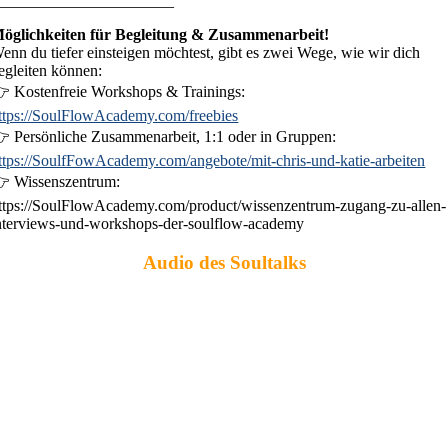
______________________
öglichkeiten für Begleitung & Zusammenarbeit!
enn du tiefer einsteigen möchtest, gibt es zwei Wege, wie wir dich
egleiten können:
 Kostenfreie Workshops & Trainings:
ttps://SoulFlowAcademy.com/freebies
 Persönliche Zusammenarbeit, 1:1 oder in Gruppen:
ttps://SoulfFowAcademy.com/angebote/mit-chris-und-katie-arbeiten
 Wissenszentrum:
ttps://SoulFlowAcademy.com/product/wissenzentrum-zugang-zu-allen-
nterviews-und-workshops-der-soulflow-academy
Audio des Soultalks