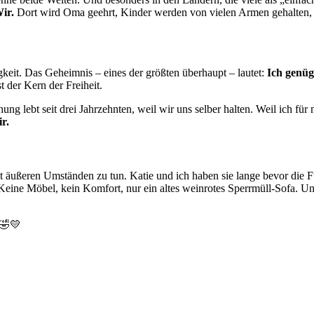
ir.
Dort wird Oma geehrt, Kinder werden von vielen Armen gehalten, 
eit. Das Geheimnis – eines der größten überhaupt – lautet:
Ich genüg
t der Kern der Freiheit.
g lebt seit drei Jahrzehnten, weil wir uns selber halten. Weil ich für m
r.
t äußeren Umständen zu tun. Katie und ich haben sie lange bevor die Fü
 Keine Möbel, kein Komfort, nur ein altes weinrotes Sperrmüll-Sofa. U
 🤣💛