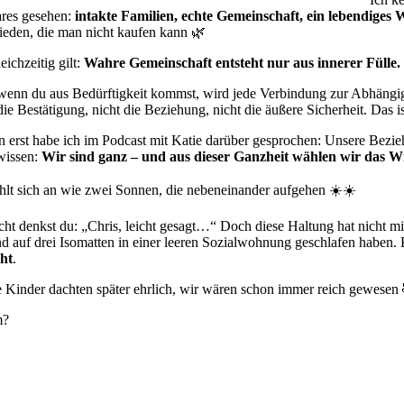
res gesehen:
intakte Familien, echte Gemeinschaft, ein lebendiges W
ieden, die man nicht kaufen kann 🌿
eichzeitig gilt:
Wahre Gemeinschaft entsteht nur aus innerer Fülle.
enn du aus Bedürftigkeit kommst, wird jede Verbindung zur Abhängigk
die Bestätigung, nicht die Beziehung, nicht die äußere Sicherheit. Das is
n erst habe ich im Podcast mit Katie darüber gesprochen: Unsere Beziehun
wissen:
Wir sind ganz – und aus dieser Ganzheit wählen wir das Wi
hlt sich an wie zwei Sonnen, die nebeneinander aufgehen ☀️☀️
icht denkst du: „Chris, leicht gesagt…“ Doch diese Haltung hat nicht mi
d auf drei Isomatten in einer leeren Sozialwohnung geschlafen haben.
ht
.
 Kinder dachten später ehrlich, wir wären schon immer reich gewesen
m?