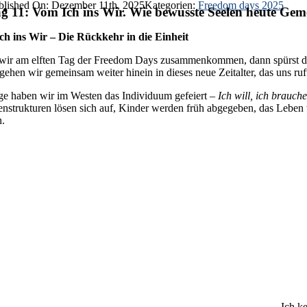
blished On: Dezember 11th, 2025
Kategorien:
Freedom days 2025
g 11: Vom Ich ins Wir. Wie bewusste Seelen heute Geme
h ins Wir – Die Rückkehr in die Einheit
ir am elften Tag der Freedom Days zusammenkommen, dann spürst du viel
gehen wir gemeinsam weiter hinein in dieses neue Zeitalter, das uns ruf
ge haben wir im Westen das Individuum gefeiert –
Ich will, ich brauche
enstrukturen lösen sich auf, Kinder werden früh abgegeben, das Leben w
.
Ich k