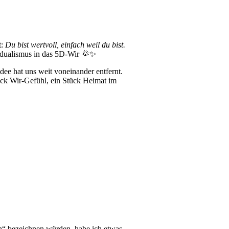
t:
Du bist wertvoll, einfach weil du bist.
idualismus in das 5D-Wir 🌞✨
Idee hat uns weit voneinander entfernt.
tück Wir-Gefühl, ein Stück Heimat im
ch“ bezeichnen würden, habe ich etwas