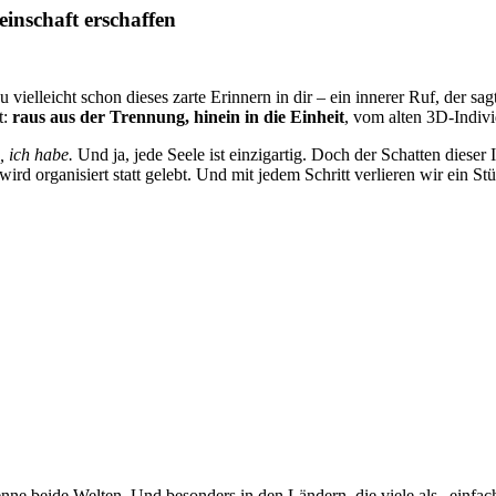
inschaft erschaffen
leicht schon dieses zarte Erinnern in dir – ein innerer Ruf, der sag
t:
raus aus der Trennung, hinein in die Einheit
, vom alten 3D-Indiv
, ich habe.
Und ja, jede Seele ist einzigartig. Doch der Schatten dieser 
ird organisiert statt gelebt. Und mit jedem Schritt verlieren wir ein S
enne beide Welten. Und besonders in den Ländern, die viele als „einfa