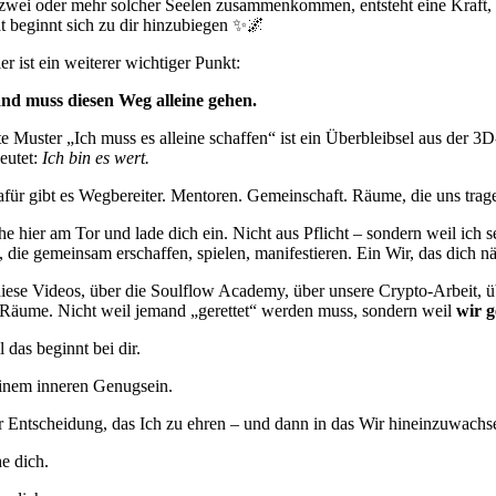
wei oder mehr solcher Seelen zusammenkommen, entsteht eine Kraft, die
ät beginnt sich zu dir hinzubiegen ✨🌌
er ist ein weiterer wichtiger Punkt:
nd muss diesen Weg alleine gehen.
te Muster „Ich muss es alleine schaffen“ ist ein Überbleibsel aus der 3
eutet:
Ich bin es wert.
für gibt es Wegbereiter. Mentoren. Gemeinschaft. Räume, die uns trag
ehe hier am Tor und lade dich ein. Nicht aus Pflicht – sondern weil ich 
 die gemeinsam erschaffen, spielen, manifestieren. Ein Wir, das dich näh
iese Videos, über die Soulflow Academy, über unsere Crypto-Arbeit, übe
 Räume. Nicht weil jemand „gerettet“ werden muss, sondern weil
wir g
 das beginnt bei dir.
inem inneren Genugsein.
r Entscheidung, das Ich zu ehren – und dann in das Wir hineinzuwachse
he dich.