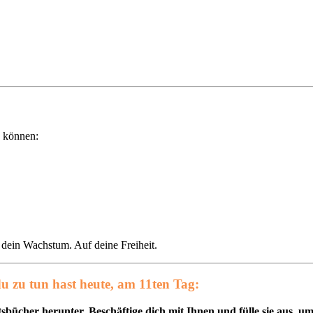
n können:
f dein Wachstum. Auf deine Freiheit.
u zu tun hast heute, am 11ten Tag:
beitsbücher herunter. Beschäftige dich mit Ihnen und fülle sie aus