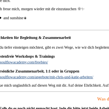
re dich.
h freue mich, morgen wieder mit dir einzutauchen 🌞✨
️ and sunshine☀️
chkeiten für Begleitung & Zusammenarbeit
u tiefer einsteigen möchtest, gibt es zwei Wege, wie wir dich begleite
stenfreie Workshops & Trainings
//soulflowacademy.com/freebies/
rsönliche Zusammenarbeit, 1:1 oder in Gruppen
//soulflowacademy.com/angebote/mit-chris-und-katie-arbeiten/
eue mich unglaublich auf diesen Weg mit dir. Auf deine Ehrlichkeit. Au
Was d
Falls du es noch nicht gemacht hast, lade dir bitte jetzt beide Ar