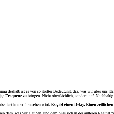
nau deshalb ist es von so großer Bedeutung, das, was wir über uns gl
ige Frequenz
zu bringen. Nicht oberflächlich, sondern tief. Nachhaltig
bei fast immer übersehen wird:
Es gibt einen Delay. Einen zeitlichen
en dem, was wir glauben, und dem, was sich in der äußeren Realität zei