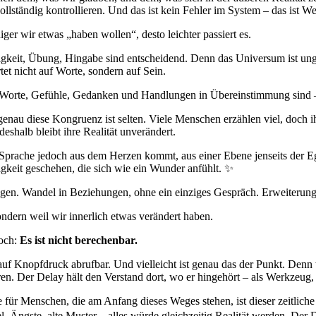
vollständig kontrollieren. Und das ist kein Fehler im System – das ist We
iger wir etwas „haben wollen“, desto leichter passiert es.
igkeit, Übung, Hingabe sind entscheidend. Denn das Universum ist ungl
tet nicht auf Worte, sondern auf Sein.
orte, Gefühle, Gedanken und Handlungen in Übereinstimmung sind –
enau diese Kongruenz ist selten. Viele Menschen erzählen viel, doch ih
deshalb bleibt ihre Realität unverändert.
prache jedoch aus dem Herzen kommt, aus einer Ebene jenseits der 
igkeit geschehen, die sich wie ein Wunder anfühlt. ✨
gen. Wandel in Beziehungen, ohne ein einziges Gespräch. Erweiterung 
ondern weil wir innerlich etwas verändert haben.
och:
Es ist nicht berechenbar.
auf Knopfdruck abrufbar. Und vielleicht ist genau das der Punkt. Denn 
ren. Der Delay hält den Verstand dort, wo er hingehört – als Werkzeug, 
 für Menschen, die am Anfang dieses Weges stehen, ist dieser zeitliche V
l, Ängste, alte Muster – alles würde gleichzeitig Realität werden. Der 