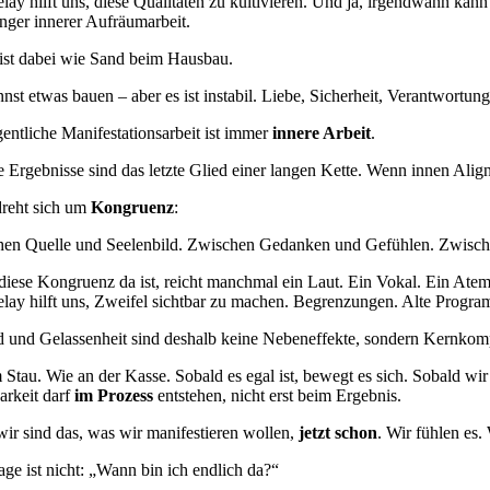
lay hilft uns, diese Qualitäten zu kultivieren. Und ja, irgendwann kann e
anger innerer Aufräumarbeit.
ist dabei wie Sand beim Hausbau.
nst etwas bauen – aber es ist instabil. Liebe, Sicherheit, Verantwortung
gentliche Manifestationsarbeit ist immer
innere Arbeit
.
 Ergebnisse sind das letzte Glied einer langen Kette. Wenn innen Alig
dreht sich um
Kongruenz
:
en Quelle und Seelenbild. Zwischen Gedanken und Gefühlen. Zwisch
iese Kongruenz da ist, reicht manchmal ein Laut. Ein Vokal. Ein At
lay hilft uns, Zweifel sichtbar zu machen. Begrenzungen. Alte Programm
 und Gelassenheit sind deshalb keine Nebeneffekte, sondern Kernkom
 Stau. Wie an der Kasse. Sobald es egal ist, bewegt es sich. Sobald wi
rkeit darf
im Prozess
entstehen, nicht erst beim Ergebnis.
ir sind das, was wir manifestieren wollen,
jetzt schon
. Wir fühlen es.
age ist nicht: „Wann bin ich endlich da?“