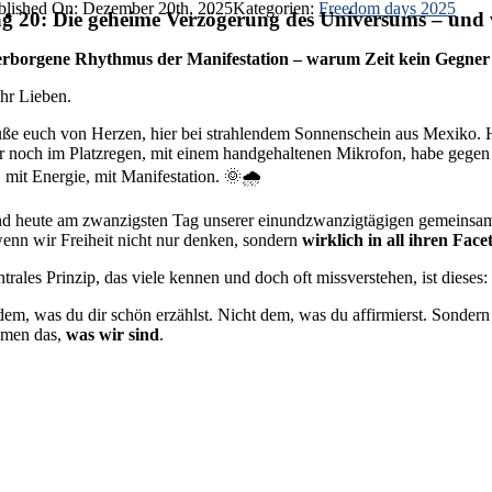
blished On: Dezember 20th, 2025
Kategorien:
Freedom days 2025
g 20: Die geheime Verzögerung des Universums – und w
erborgene Rhythmus der Manifestation – warum Zeit kein Gegner 
ihr Lieben.
üße euch von Herzen, hier bei strahlendem Sonnenschein aus Mexiko. Hin
er noch im Platzregen, mit einem handgehaltenen Mikrofon, habe gegen de
 mit Energie, mit Manifestation. 🌞🌧️
nd heute am zwanzigsten Tag unserer einundzwanzigtägigen gemeinsam
wenn wir Freiheit nicht nur denken, sondern
wirklich in all ihren Fac
ntrales Prinzip, das viele kennen und doch oft missverstehen, ist dieses
dem, was du dir schön erzählst. Nicht dem, was du affirmierst. Sonde
men das,
was wir sind
.