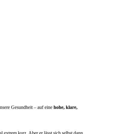
unsere Gesundheit – auf eine
hohe, klare,
 extrem kurz. Aber er lässt sich selbst dann