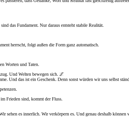
s passieren, dass Gedanke, Wort und Realität fast gleichzeitig auftreten
 sind das Fundament. Nur daraus entsteht stabile Realität.
nment herrscht, folgt außen die Form ganz automatisch.
en Worten und Taten.
emzug. Und Welten bewegen sich. 🌌
e. Und das ist ein Geschenk. Denn sonst würden wir uns selbst ständig
petenzen.
r im Frieden sind, kommt der Fluss.
 Wir sehen es innerlich. Wir verkörpern es. Und genau deshalb können w