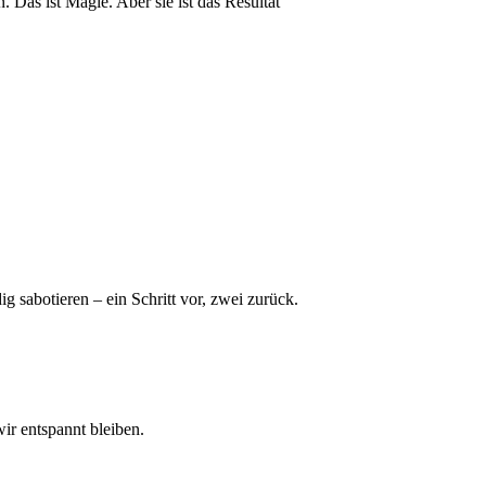
. Das ist Magie. Aber sie ist das Resultat
 sabotieren – ein Schritt vor, zwei zurück.
ir entspannt bleiben.