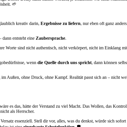
isheit. 🌱
aublich kreativ darin,
Ergebnisse zu liefern
, nur eben oft ganz anders
 dann entsteht eine
Zaubersprache
.
re Worte sind nicht authentisch, nicht verkörpert, nicht im Einklang m
Egobedürfnisse, wenn
die Quelle durch uns spricht
, dann können selbs
im Außen, ohne Druck, ohne Kampf. Realität passt sich an – nicht wei
wäre es das, hätte der Verstand zu viel Macht. Das Wollen, das Kontro
nicht als Herrscher.
ersatz essenziell. Stell dir vor, alles, was du denkst, würde sich sofor
Delay ist eine
eingebaute Schutzfunktion
. 🛡️