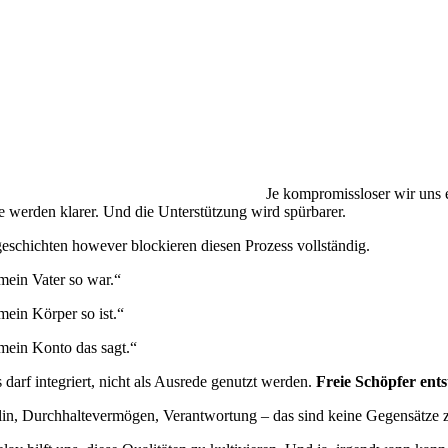
Je kompromissloser wir uns e
te werden klarer. Und die Unterstützung wird spürbarer.
eschichten however blockieren diesen Prozess vollständig.
mein Vater so war.“
mein Körper so ist.“
mein Konto das sagt.“
s darf integriert, nicht als Ausrede genutzt werden.
Freie Schöpfer ent
lin, Durchhaltevermögen, Verantwortung – das sind keine Gegensätze zu