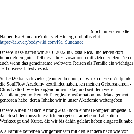
(noch unter dem alten
Namen Ka Sundance), der viel Hintergrundinfos gibt:
https://de.everybodywiki.com/Ka_Sundance
Unsere Base hatten wir 2010-2022 in Costa Rica, und lebten dort
immer einen guten Teil des Jahres, zusammen mit vielen, vielen Tieren,
auch wenn das gemeinsame weltweite Reisen als Familie ein wichtiger
Teil unseres Lifestyles ist.
Seit 2020 hat sich vieles geändert bei und, da wir zu diesem Zeitpunkt
die SoulFlow Academy gegründet haben, ich meinen Geburtsnamen -
Chris Kattoll- wieder angenommen habe, und seit dem viele
Ausbildungen im Bereich Energie-Transformation und Management
genossen habe, deren Inhalte wir in unser Akademie weitergeben.
Unsere Arbeit hat sich Anfang 2025 noch einmal komplett umgestellt,
da ich seitdem ausschliesslich energetisch arbeite und alle alten
Werkzeuge und Kurse, die wir bis dahin gelehrt haben eingestellt habe.
Als Familie betreiben wir gemeinsam mit den Kindern nach wie vor