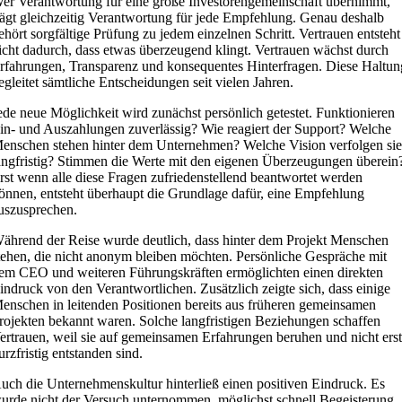
er Verantwortung für eine große Investorengemeinschaft übernimmt,
rägt gleichzeitig Verantwortung für jede Empfehlung. Genau deshalb
ehört sorgfältige Prüfung zu jedem einzelnen Schritt. Vertrauen entsteht
icht dadurch, dass etwas überzeugend klingt. Vertrauen wächst durch
rfahrungen, Transparenz und konsequentes Hinterfragen. Diese Haltun
egleitet sämtliche Entscheidungen seit vielen Jahren.
ede neue Möglichkeit wird zunächst persönlich getestet. Funktionieren
in- und Auszahlungen zuverlässig? Wie reagiert der Support? Welche
enschen stehen hinter dem Unternehmen? Welche Vision verfolgen si
angfristig? Stimmen die Werte mit den eigenen Überzeugungen überein
rst wenn alle diese Fragen zufriedenstellend beantwortet werden
önnen, entsteht überhaupt die Grundlage dafür, eine Empfehlung
uszusprechen.
ährend der Reise wurde deutlich, dass hinter dem Projekt Menschen
tehen, die nicht anonym bleiben möchten. Persönliche Gespräche mit
em CEO und weiteren Führungskräften ermöglichten einen direkten
indruck von den Verantwortlichen. Zusätzlich zeigte sich, dass einige
enschen in leitenden Positionen bereits aus früheren gemeinsamen
rojekten bekannt waren. Solche langfristigen Beziehungen schaffen
ertrauen, weil sie auf gemeinsamen Erfahrungen beruhen und nicht ers
urzfristig entstanden sind.
uch die Unternehmenskultur hinterließ einen positiven Eindruck. Es
urde nicht der Versuch unternommen, möglichst schnell Begeisterung