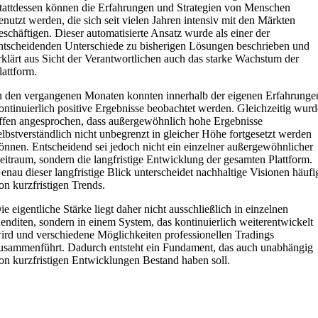
tattdessen können die Erfahrungen und Strategien von Menschen
enutzt werden, die sich seit vielen Jahren intensiv mit den Märkten
eschäftigen. Dieser automatisierte Ansatz wurde als einer der
ntscheidenden Unterschiede zu bisherigen Lösungen beschrieben und
rklärt aus Sicht der Verantwortlichen auch das starke Wachstum der
lattform.
n den vergangenen Monaten konnten innerhalb der eigenen Erfahrunge
ontinuierlich positive Ergebnisse beobachtet werden. Gleichzeitig wurd
ffen angesprochen, dass außergewöhnlich hohe Ergebnisse
elbstverständlich nicht unbegrenzt in gleicher Höhe fortgesetzt werden
önnen. Entscheidend sei jedoch nicht ein einzelner außergewöhnlicher
eitraum, sondern die langfristige Entwicklung der gesamten Plattform.
enau dieser langfristige Blick unterscheidet nachhaltige Visionen häufi
on kurzfristigen Trends.
ie eigentliche Stärke liegt daher nicht ausschließlich in einzelnen
enditen, sondern in einem System, das kontinuierlich weiterentwickelt
ird und verschiedene Möglichkeiten professionellen Tradings
usammenführt. Dadurch entsteht ein Fundament, das auch unabhängig
on kurzfristigen Entwicklungen Bestand haben soll.