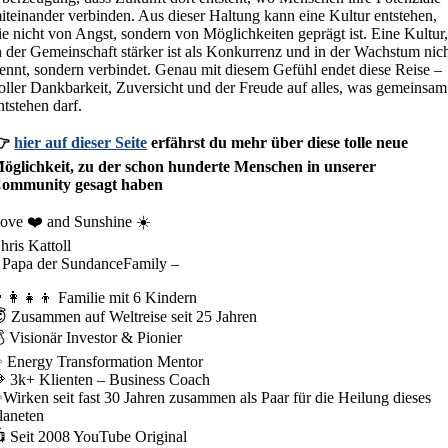
iteinander verbinden. Aus dieser Haltung kann eine Kultur entstehen,
ie nicht von Angst, sondern von Möglichkeiten geprägt ist. Eine Kultur
n der Gemeinschaft stärker ist als Konkurrenz und in der Wachstum nic
rennt, sondern verbindet. Genau mit diesem Gefühl endet diese Reise –
oller Dankbarkeit, Zuversicht und der Freude auf alles, was gemeinsam
ntstehen darf.
👉
hier auf dieser Seite
erfährst du mehr über diese tolle neue
öglichkeit, zu der schon hunderte Menschen in unserer
ommunity gesagt haben
ove ❤️ and Sunshine ☀️
hris Kattoll
 Papa der SundanceFamily –
‍👩‍👧‍👦 Familie mit 6 Kindern
 Zusammen auf Weltreise seit 25 Jahren
 Visionär Investor & Pionier
 Energy Transformation Mentor
 3k+ Klienten – Business Coach
Wirken seit fast 30 Jahren zusammen als Paar für die Heilung dieses
laneten
 Seit 2008 YouTube Original