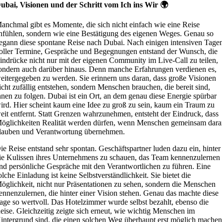
ubai, Visionen und der Schritt vom Ich ins Wir 🌍
anchmal gibt es Momente, die sich nicht einfach wie eine Reise
nfühlen, sondern wie eine Bestätigung des eigenen Weges. Genau so
egann diese spontane Reise nach Dubai. Nach einigen intensiven Tage
oller Termine, Gespräche und Begegnungen entstand der Wunsch, die
indrücke nicht nur mit der eigenen Community im Live-Call zu teilen,
ondern auch darüber hinaus. Denn manche Erfahrungen verdienen es,
eitergegeben zu werden. Sie erinnern uns daran, dass große Visionen
icht zufällig entstehen, sondern Menschen brauchen, die bereit sind,
hnen zu folgen. Dubai ist ein Ort, an dem genau diese Energie spürbar
ird. Hier scheint kaum eine Idee zu groß zu sein, kaum ein Traum zu
eit entfernt. Statt Grenzen wahrzunehmen, entsteht der Eindruck, dass
öglichkeiten Realität werden dürfen, wenn Menschen gemeinsam dar
lauben und Verantwortung übernehmen.
ie Reise entstand sehr spontan. Geschäftspartner luden dazu ein, hinter
ie Kulissen ihres Unternehmens zu schauen, das Team kennenzulernen
nd persönliche Gespräche mit den Verantwortlichen zu führen. Eine
olche Einladung ist keine Selbstverständlichkeit. Sie bietet die
öglichkeit, nicht nur Präsentationen zu sehen, sondern die Menschen
ennenzulernen, die hinter einer Vision stehen. Genau das machte diese
age so wertvoll. Das Hotelzimmer wurde selbst bezahlt, ebenso die
eise. Gleichzeitig zeigte sich erneut, wie wichtig Menschen im
intergrund sind, die einen solchen Weg überhaupt erst möglich machen