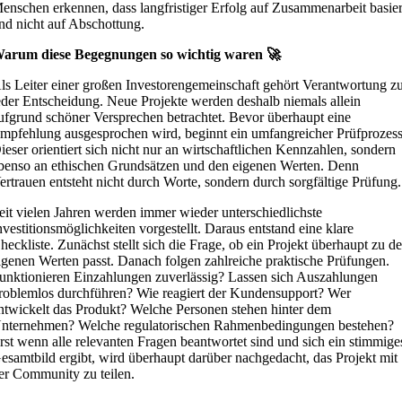
enschen erkennen, dass langfristiger Erfolg auf Zusammenarbeit basier
nd nicht auf Abschottung.
arum diese Begegnungen so wichtig waren 🚀
ls Leiter einer großen Investorengemeinschaft gehört Verantwortung z
eder Entscheidung. Neue Projekte werden deshalb niemals allein
ufgrund schöner Versprechen betrachtet. Bevor überhaupt eine
mpfehlung ausgesprochen wird, beginnt ein umfangreicher Prüfprozess
ieser orientiert sich nicht nur an wirtschaftlichen Kennzahlen, sondern
benso an ethischen Grundsätzen und den eigenen Werten. Denn
ertrauen entsteht nicht durch Worte, sondern durch sorgfältige Prüfung.
eit vielen Jahren werden immer wieder unterschiedlichste
nvestitionsmöglichkeiten vorgestellt. Daraus entstand eine klare
heckliste. Zunächst stellt sich die Frage, ob ein Projekt überhaupt zu d
igenen Werten passt. Danach folgen zahlreiche praktische Prüfungen.
unktionieren Einzahlungen zuverlässig? Lassen sich Auszahlungen
roblemlos durchführen? Wie reagiert der Kundensupport? Wer
ntwickelt das Produkt? Welche Personen stehen hinter dem
nternehmen? Welche regulatorischen Rahmenbedingungen bestehen?
rst wenn alle relevanten Fragen beantwortet sind und sich ein stimmige
esamtbild ergibt, wird überhaupt darüber nachgedacht, das Projekt mit
er Community zu teilen.