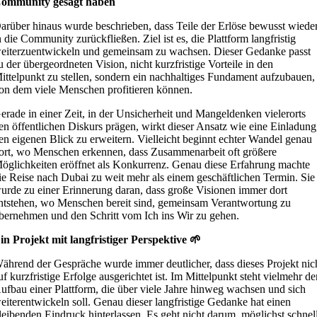
ommunity gesagt haben
arüber hinaus wurde beschrieben, dass Teile der Erlöse bewusst wiede
n die Community zurückfließen. Ziel ist es, die Plattform langfristig
eiterzuentwickeln und gemeinsam zu wachsen. Dieser Gedanke passt
u der übergeordneten Vision, nicht kurzfristige Vorteile in den
ittelpunkt zu stellen, sondern ein nachhaltiges Fundament aufzubauen,
on dem viele Menschen profitieren können.
erade in einer Zeit, in der Unsicherheit und Mangeldenken vielerorts
en öffentlichen Diskurs prägen, wirkt dieser Ansatz wie eine Einladung
en eigenen Blick zu erweitern. Vielleicht beginnt echter Wandel genau
ort, wo Menschen erkennen, dass Zusammenarbeit oft größere
öglichkeiten eröffnet als Konkurrenz. Genau diese Erfahrung machte
ie Reise nach Dubai zu weit mehr als einem geschäftlichen Termin. Sie
urde zu einer Erinnerung daran, dass große Visionen immer dort
ntstehen, wo Menschen bereit sind, gemeinsam Verantwortung zu
bernehmen und den Schritt vom Ich ins Wir zu gehen.
in Projekt mit langfristiger Perspektive 🌱
ährend der Gespräche wurde immer deutlicher, dass dieses Projekt nic
uf kurzfristige Erfolge ausgerichtet ist. Im Mittelpunkt steht vielmehr de
ufbau einer Plattform, die über viele Jahre hinweg wachsen und sich
eiterentwickeln soll. Genau dieser langfristige Gedanke hat einen
leibenden Eindruck hinterlassen. Es geht nicht darum, möglichst schnel