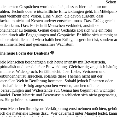
Schon
n den ersten Gesprächen wurde deutlich, dass es hier nicht nur um
ahlen, Technik oder wirtschaftliche Entwicklungen geht. Im Mittelpunk
tand vielmehr eine Vision. Eine Vision, die davon ausgeht, dass
achstum nicht auf Kosten anderer entstehen muss. Dass Erfolg geteilt
erden kann. Dass Fortschritt Menschen verbindet, anstatt sie
oneinander zu trennen. Genau dieser Gedanke zog sich wie ein roter
aden durch alle Begegnungen und Gespräche. Er fühlte sich stimmig a
eil er nicht allein auf wirtschaftlichen Erfolg ausgerichtet ist, sondern a
usammenarbeit und gemeinsames Wachstum.
ine neue Form des Denkens 💛
iele Menschen beschäftigen sich heute intensiv mit Bewusstsein,
piritualität und persönlicher Entwicklung. Gleichzeitig zeigt sich häufig
in innerer Widerspruch. Es fällt leicht, über Liebe, Vertrauen und
erbundenheit zu sprechen, solange diese Themen nicht mit der
ateriellen Welt in Berührung kommen. Sobald jedoch Finanzen oder
irtschaftlicher Erfolg angesprochen werden, tauchen oft alte
berzeugungen und Widerstände auf. Genau hier beginnt ein wichtiger
andel. Denn Materie und Bewusstsein schließen sich nicht gegenseitig
us. Sie gehören zusammen.
enn Menschen ihre eigene Verkörperung ernst nehmen möchten, gehör
uch die materielle Ebene dazu. Wer dauerhaft unter Mangel leidet, kan