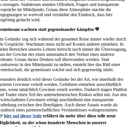
u erzeugen. Stattdessen standen Offenheit, Fragen und transparente
espräche im Mittelpunkt. Genau diese Atmosphäre machte die
egegnungen so wertvoll und verstärkte den Eindruck, dass hier
angfristig gedacht wird.
emeinsam wachsen statt gegeneinander kämpfen 💛
in Gedanke zog sich während der gesamten Reise immer wieder durch
lle Gespräche: Wachstum muss nicht auf Kosten anderer entstehen. In
ielen Bereichen unseres Lebens herrscht noch immer die Überzeugung,
ass der Gewinn des einen automatisch den Verlust eines anderen
edeutet. Genau dieses Denken soll überwunden werden. Statt
onkurrenz in den Mittelpunkt zu stellen, entsteht hier das Bild einer
emeinschaft, die gemeinsam wächst und sich gegenseitig stärkt.
esonders deutlich wird dieser Gedanke bei der Art, wie innerhalb des
ystems Gewinne verteilt werden. Gebühren entstehen ausschließlich
ann, wenn tatsächlich Gewinne erzielt werden. Dadurch tragen Plattfo
nd Trader einen Teil des unternehmerischen Risikos selbst mit. Aus den
rwirtschafteten Gewinnen erfolgt anschließend eine transparente
ufteilung zwischen den Beteiligten. Auch dieser Ansatz wurde als
usdruck eines partnerschaftlichen Verständnisses wahrgenommen.
👉
hier auf dieser Seite
erfährst du mehr über diese tolle neue
öglichkeit, zu der schon hunderte Menschen in unserer