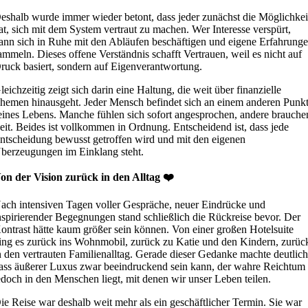
eshalb wurde immer wieder betont, dass jeder zunächst die Möglichkei
at, sich mit dem System vertraut zu machen. Wer Interesse verspürt,
ann sich in Ruhe mit den Abläufen beschäftigen und eigene Erfahrung
ammeln. Dieses offene Verständnis schafft Vertrauen, weil es nicht auf
ruck basiert, sondern auf Eigenverantwortung.
leichzeitig zeigt sich darin eine Haltung, die weit über finanzielle
hemen hinausgeht. Jeder Mensch befindet sich an einem anderen Punk
eines Lebens. Manche fühlen sich sofort angesprochen, andere brauche
eit. Beides ist vollkommen in Ordnung. Entscheidend ist, dass jede
ntscheidung bewusst getroffen wird und mit den eigenen
berzeugungen im Einklang steht.
on der Vision zurück in den Alltag ❤️
ach intensiven Tagen voller Gespräche, neuer Eindrücke und
nspirierender Begegnungen stand schließlich die Rückreise bevor. Der
ontrast hätte kaum größer sein können. Von einer großen Hotelsuite
ing es zurück ins Wohnmobil, zurück zu Katie und den Kindern, zurüc
n den vertrauten Familienalltag. Gerade dieser Gedanke machte deutlich
ass äußerer Luxus zwar beeindruckend sein kann, der wahre Reichtum
edoch in den Menschen liegt, mit denen wir unser Leben teilen.
ie Reise war deshalb weit mehr als ein geschäftlicher Termin. Sie war