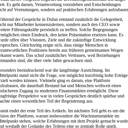
eit. Es geht darum, Verantwortung vorzuleben und Entscheidungen
icht auf Vermutungen, sondern auf praktischen Erfahrungen aufzubaue
ährend der Gespräche in Dubai entstand zusätzlich die Gelegenheit,
icht nur Mitarbeiter kennenzulernen, sondern auch den CEO sowie
eitere Führungskräfte persönlich zu treffen. Solche Begegnungen
rmöglichen einen Eindruck, den keine Präsentation ersetzen kann. Es
urde offen über Visionen, Ziele und die zukünftige Entwicklung
esprochen. Gleichzeitig zeigte sich, dass einige Menschen in
erantwortlichen Positionen bereits aus früheren gemeinsamen Wegen
ekannt waren. Das schuf zusätzliches Vertrauen, weil Beziehungen
ntstanden sind, die über viele Jahre gewachsen sind.
esonders beeindruckend war die langfristige Ausrichtung. Im
ittelpunkt stand nicht die Frage, wie möglichst kurzfristig hohe Erträge
rzielt werden können. Vielmehr ging es darum, eine Plattform
ufzubauen, die dauerhaft Bestand hat und Menschen weltweit einen
infacheren Zugang zu modernen Finanzmärkten ermöglicht. Diese
angfristige Perspektive war in vielen Gesprächen deutlich spürbar und
achte einen wesentlichen Teil der Begeisterung aus.
amit endet der erste Teil des Artikels. Im nächsten Teil geht es um die
ision der Plattform, warum insbesondere die Wachstumsmärkte im
ittelpunkt stehen, welche Erfahrungen mit dem Projekt gemacht wurd
nd weshalb der Gedanke des Teilens eine so zentrale Rolle spielt.