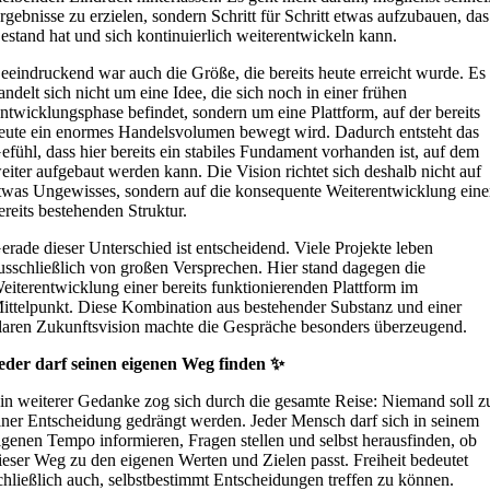
rgebnisse zu erzielen, sondern Schritt für Schritt etwas aufzubauen, das
estand hat und sich kontinuierlich weiterentwickeln kann.
eeindruckend war auch die Größe, die bereits heute erreicht wurde. Es
andelt sich nicht um eine Idee, die sich noch in einer frühen
ntwicklungsphase befindet, sondern um eine Plattform, auf der bereits
eute ein enormes Handelsvolumen bewegt wird. Dadurch entsteht das
efühl, dass hier bereits ein stabiles Fundament vorhanden ist, auf dem
eiter aufgebaut werden kann. Die Vision richtet sich deshalb nicht auf
twas Ungewisses, sondern auf die konsequente Weiterentwicklung eine
ereits bestehenden Struktur.
erade dieser Unterschied ist entscheidend. Viele Projekte leben
usschließlich von großen Versprechen. Hier stand dagegen die
eiterentwicklung einer bereits funktionierenden Plattform im
ittelpunkt. Diese Kombination aus bestehender Substanz und einer
laren Zukunftsvision machte die Gespräche besonders überzeugend.
eder darf seinen eigenen Weg finden ✨
in weiterer Gedanke zog sich durch die gesamte Reise: Niemand soll z
iner Entscheidung gedrängt werden. Jeder Mensch darf sich in seinem
igenen Tempo informieren, Fragen stellen und selbst herausfinden, ob
ieser Weg zu den eigenen Werten und Zielen passt. Freiheit bedeutet
chließlich auch, selbstbestimmt Entscheidungen treffen zu können.