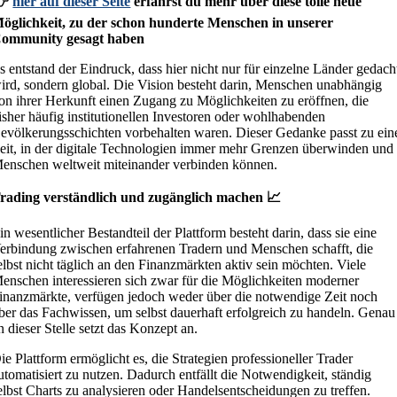
👉
hier auf dieser Seite
erfährst du mehr über diese tolle neue
öglichkeit, zu der schon hunderte Menschen in unserer
ommunity gesagt haben
s entstand der Eindruck, dass hier nicht nur für einzelne Länder gedach
ird, sondern global. Die Vision besteht darin, Menschen unabhängig
on ihrer Herkunft einen Zugang zu Möglichkeiten zu eröffnen, die
isher häufig institutionellen Investoren oder wohlhabenden
evölkerungsschichten vorbehalten waren. Dieser Gedanke passt zu ein
eit, in der digitale Technologien immer mehr Grenzen überwinden und
enschen weltweit miteinander verbinden können.
rading verständlich und zugänglich machen 📈
in wesentlicher Bestandteil der Plattform besteht darin, dass sie eine
erbindung zwischen erfahrenen Tradern und Menschen schafft, die
elbst nicht täglich an den Finanzmärkten aktiv sein möchten. Viele
enschen interessieren sich zwar für die Möglichkeiten moderner
inanzmärkte, verfügen jedoch weder über die notwendige Zeit noch
ber das Fachwissen, um selbst dauerhaft erfolgreich zu handeln. Genau
n dieser Stelle setzt das Konzept an.
ie Plattform ermöglicht es, die Strategien professioneller Trader
utomatisiert zu nutzen. Dadurch entfällt die Notwendigkeit, ständig
elbst Charts zu analysieren oder Handelsentscheidungen zu treffen.