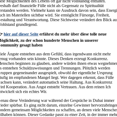
iele Möglichkeiten des Lebens oft gar nicht vollständig entfalten.
eshalb darf finanzielle Fülle nicht als Gegensatz zu Spiritualität
erstanden werden. Vielmehr kann sie Ausdruck davon sein, dass Energ
uch im Materiellen sichtbar wird. Sie ermöglicht Fürsorge, Freiheit,
estaltung und Verantwortung. Diese Sichtweise verändert den Blick au
ohlstand grundlegend.
👉
hier auf dieser Seite
erfährst du mehr über diese tolle neue
öglichkeit, zu der schon hunderte Menschen in unserer
ommunity gesagt haben
iele Ängste entstehen aus dem Gefühl, dass irgendwann nicht mehr
enug vorhanden sein könnte. Dieses Denken erzeugt Konkurrenz.
enschen beginnen zu glauben, andere würden ihnen etwas wegnehme
s entstehen Schuldzuweisungen und Trennungen. Plötzlich werden
ruppen gegeneinander ausgespielt, obwohl der eigentliche Ursprung
äufig im empfundenen Mangel liegt. Wer dagegen erkennt, dass Fülle
achsen kann, verändert automatisch seine Haltung. Aus Konkurrenz
ird Kooperation. Aus Angst entsteht Vertrauen. Aus dem reinen Ich
ntwickelt sich ein echtes Wir.
enau diese Veränderung war während der Gespräche in Dubai immer
ieder spürbar. Es ging nicht darum, einzelne Gewinner hervorzubringe
ondern gemeinsam Möglichkeiten zu schaffen, an denen viele Mensche
eilhaben können. Dieser Gedanke passt zu einer Zeit, in der immer meh