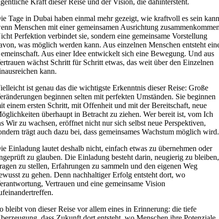
igentliche Kraft dieser Reise und der Vision, die dahintersteht.
ie Tage in Dubai haben einmal mehr gezeigt, wie kraftvoll es sein kann
enn Menschen mit einer gemeinsamen Ausrichtung zusammenkommen
icht Perfektion verbindet sie, sondern eine gemeinsame Vorstellung
avon, was möglich werden kann. Aus einzelnen Menschen entsteht ein
emeinschaft. Aus einer Idee entwickelt sich eine Bewegung. Und aus
ertrauen wächst Schritt für Schritt etwas, das weit über den Einzelnen
inausreichen kann.
ielleicht ist genau das die wichtigste Erkenntnis dieser Reise: Große
eränderungen beginnen selten mit perfekten Umständen. Sie beginnen
it einem ersten Schritt, mit Offenheit und mit der Bereitschaft, neue
öglichkeiten überhaupt in Betracht zu ziehen. Wer bereit ist, vom Ich
ns Wir zu wachsen, eröffnet nicht nur sich selbst neue Perspektiven,
ondern trägt auch dazu bei, dass gemeinsames Wachstum möglich wird
ie Einladung lautet deshalb nicht, einfach etwas zu übernehmen oder
ngeprüft zu glauben. Die Einladung besteht darin, neugierig zu bleiben
ragen zu stellen, Erfahrungen zu sammeln und den eigenen Weg
ewusst zu gehen. Denn nachhaltiger Erfolg entsteht dort, wo
erantwortung, Vertrauen und eine gemeinsame Vision
ufeinandertreffen.
o bleibt von dieser Reise vor allem eines in Erinnerung: die tiefe
berzeugung, dass Zukunft dort entsteht, wo Menschen ihre Potenziale