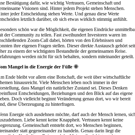
ine Bestätigung dafür, wie wichtig Vertrauen, Gemeinschaft und
emeinsame Visionen sind. Hinter jedem Projekt stehen Menschen.
inter jeder Entscheidung stehen Werte. Und genau diese Werte
ntscheiden letztlich darüber, ob sich etwas wirklich stimmig anfühlt.
esonders schön war die Möglichkeit, die eigenen Eindrücke unmittelba
it der Community zu teilen. Fast zweihundert Investoren waren im
nschließenden Zoom-Call dabei, hörten von den Erlebnissen und
onnten ihre eigenen Fragen stellen. Dieser direkte Austausch gehört sei
eher zu einem der wichtigsten Bestandteile der gemeinsamen Reise.
rfahrungen werden nicht für sich behalten, sondern miteinander geteilt.
om Mangel in die Energie der Fülle 🌞
m Ende bleibt vor allem eine Botschaft, die weit über wirtschaftliche
hemen hinausreicht. Viele Menschen leben noch immer in der
orstellung, dass Mangel ein natürlicher Zustand sei. Dieses Denken
eeinflusst Entscheidungen, Beziehungen und den Blick auf das eigene
eben. Doch vielleicht beginnt Veränderung genau dort, wo wir bereit
ind, diese Überzeugung zu hinterfragen.
enn Energie sich ausdehnen möchte, darf auch der Mensch lernen, sic
uszudehnen. Liebe kennt keine Knappheit. Vertrauen kennt keine
egrenzung. Gemeinschaft entsteht dort, wo Menschen beginnen,
üreinander statt gegeneinander zu handeln. Genau darin liegt die