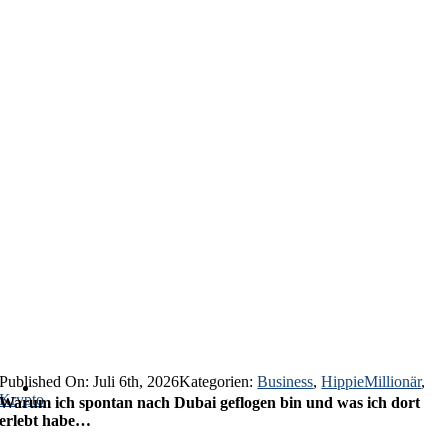
Published On: Juli 6th, 2026
Kategorien:
Business
,
HippieMillionär
,
Krypto
Warum ich spontan nach Dubai geflogen bin und was ich dort
erlebt habe…