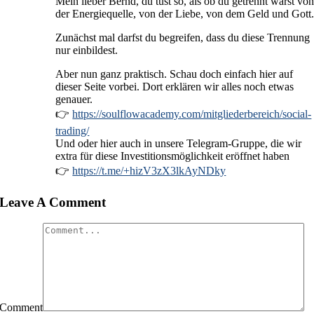
Mein lieber Bernd, du tust so, als ob du getrennt wärst vo
der Energiequelle, von der Liebe, von dem Geld und Gott
Zunächst mal darfst du begreifen, dass du diese Trennung
nur einbildest.
Aber nun ganz praktisch. Schau doch einfach hier auf
dieser Seite vorbei. Dort erklären wir alles noch etwas
genauer.
👉
https://soulflowacademy.com/mitgliederbereich/social-
trading/
Und oder hier auch in unsere Telegram-Gruppe, die wir
extra für diese Investitionsmöglichkeit eröffnet haben
👉
https://t.me/+hizV3zX3lkAyNDky
Leave A Comment
Comment