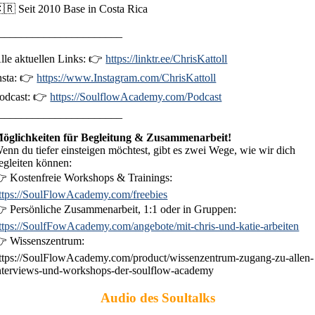
🇷 Seit 2010 Base in Costa Rica
______________________
lle aktuellen Links: 👉
https://linktr.ee/ChrisKattoll
nsta: 👉
https://www.Instagram.com/ChrisKattoll
odcast: 👉
https://SoulflowAcademy.com/Podcast
______________________
öglichkeiten für Begleitung & Zusammenarbeit!
enn du tiefer einsteigen möchtest, gibt es zwei Wege, wie wir dich
egleiten können:
 Kostenfreie Workshops & Trainings:
ttps://SoulFlowAcademy.com/freebies
 Persönliche Zusammenarbeit, 1:1 oder in Gruppen:
ttps://SoulfFowAcademy.com/angebote/mit-chris-und-katie-arbeiten
 Wissenszentrum:
ttps://SoulFlowAcademy.com/product/wissenzentrum-zugang-zu-allen-
nterviews-und-workshops-der-soulflow-academy
Audio des Soultalks