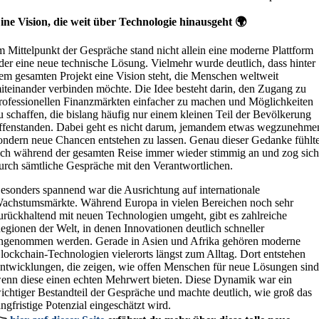
ine Vision, die weit über Technologie hinausgeht 🌍
m Mittelpunkt der Gespräche stand nicht allein eine moderne Plattform
der eine neue technische Lösung. Vielmehr wurde deutlich, dass hinter
em gesamten Projekt eine Vision steht, die Menschen weltweit
iteinander verbinden möchte. Die Idee besteht darin, den Zugang zu
rofessionellen Finanzmärkten einfacher zu machen und Möglichkeiten
u schaffen, die bislang häufig nur einem kleinen Teil der Bevölkerung
ffenstanden. Dabei geht es nicht darum, jemandem etwas wegzunehme
ondern neue Chancen entstehen zu lassen. Genau dieser Gedanke fühlt
ich während der gesamten Reise immer wieder stimmig an und zog sic
urch sämtliche Gespräche mit den Verantwortlichen.
esonders spannend war die Ausrichtung auf internationale
achstumsmärkte. Während Europa in vielen Bereichen noch sehr
urückhaltend mit neuen Technologien umgeht, gibt es zahlreiche
egionen der Welt, in denen Innovationen deutlich schneller
ngenommen werden. Gerade in Asien und Afrika gehören moderne
lockchain-Technologien vielerorts längst zum Alltag. Dort entstehen
ntwicklungen, die zeigen, wie offen Menschen für neue Lösungen sind
enn diese einen echten Mehrwert bieten. Diese Dynamik war ein
ichtiger Bestandteil der Gespräche und machte deutlich, wie groß das
angfristige Potenzial eingeschätzt wird.