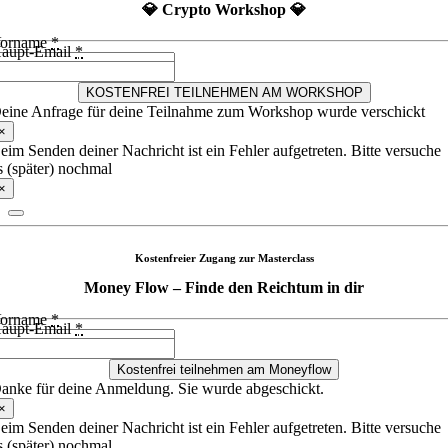
💎 Crypto Workshop 💎
orname
*
aupt-Email
*
KOSTENFREI TEILNEHMEN AM WORKSHOP
eine Anfrage für deine Teilnahme zum Workshop wurde verschickt
×
eim Senden deiner Nachricht ist ein Fehler aufgetreten. Bitte versuche
s (später) nochmal
×
Kostenfreier Zugang zur Masterclass
Money Flow – Finde den Reichtum in dir
orname
*
aupt-Email
*
Kostenfrei teilnehmen am Moneyflow
anke für deine Anmeldung. Sie wurde abgeschickt.
×
eim Senden deiner Nachricht ist ein Fehler aufgetreten. Bitte versuche
s (später) nochmal