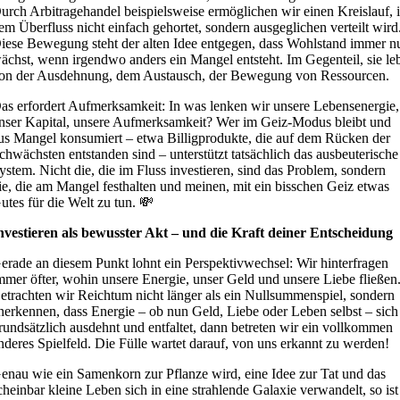
urch Arbitragehandel beispielsweise ermöglichen wir einen Kreislauf, 
em Überfluss nicht einfach gehortet, sondern ausgeglichen verteilt wird
iese Bewegung steht der alten Idee entgegen, dass Wohlstand immer n
ächst, wenn irgendwo anders ein Mangel entsteht. Im Gegenteil, sie le
on der Ausdehnung, dem Austausch, der Bewegung von Ressourcen.
as erfordert Aufmerksamkeit: In was lenken wir unsere Lebensenergie,
nser Kapital, unsere Aufmerksamkeit? Wer im Geiz-Modus bleibt und
us Mangel konsumiert – etwa Billigprodukte, die auf dem Rücken der
chwächsten entstanden sind – unterstützt tatsächlich das ausbeuterische
ystem. Nicht die, die im Fluss investieren, sind das Problem, sondern
ie, die am Mangel festhalten und meinen, mit ein bisschen Geiz etwas
utes für die Welt zu tun. 💸
nvestieren als bewusster Akt – und die Kraft deiner Entscheidung
erade an diesem Punkt lohnt ein Perspektivwechsel: Wir hinterfragen
mmer öfter, wohin unsere Energie, unser Geld und unsere Liebe fließen
etrachten wir Reichtum nicht länger als ein Nullsummenspiel, sondern
nerkennen, dass Energie – ob nun Geld, Liebe oder Leben selbst – sich
rundsätzlich ausdehnt und entfaltet, dann betreten wir ein vollkommen
nderes Spielfeld. Die Fülle wartet darauf, von uns erkannt zu werden!
enau wie ein Samenkorn zur Pflanze wird, eine Idee zur Tat und das
cheinbar kleine Leben sich in eine strahlende Galaxie verwandelt, so ist