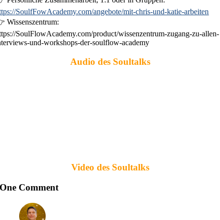
ttps://SoulfFowAcademy.com/angebote/mit-chris-und-katie-arbeiten
 Wissenszentrum:
ttps://SoulFlowAcademy.com/product/wissenzentrum-zugang-zu-allen-
nterviews-und-workshops-der-soulflow-academy
Audio des Soultalks
Video des Soultalks
One Comment