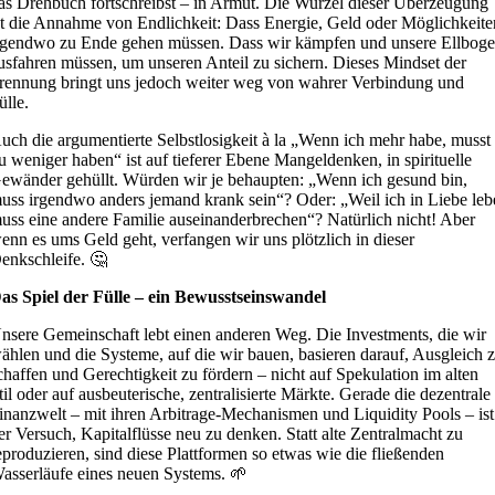
as Drehbuch fortschreibst – in Armut. Die Wurzel dieser Überzeugung
st die Annahme von Endlichkeit: Dass Energie, Geld oder Möglichkeite
rgendwo zu Ende gehen müssen. Dass wir kämpfen und unsere Ellbog
usfahren müssen, um unseren Anteil zu sichern. Dieses Mindset der
rennung bringt uns jedoch weiter weg von wahrer Verbindung und
ülle.
uch die argumentierte Selbstlosigkeit à la „Wenn ich mehr habe, musst
u weniger haben“ ist auf tieferer Ebene Mangeldenken, in spirituelle
ewänder gehüllt. Würden wir je behaupten: „Wenn ich gesund bin,
uss irgendwo anders jemand krank sein“? Oder: „Weil ich in Liebe leb
uss eine andere Familie auseinanderbrechen“? Natürlich nicht! Aber
enn es ums Geld geht, verfangen wir uns plötzlich in dieser
enkschleife. 🤔
as Spiel der Fülle – ein Bewusstseinswandel
nsere Gemeinschaft lebt einen anderen Weg. Die Investments, die wir
ählen und die Systeme, auf die wir bauen, basieren darauf, Ausgleich 
chaffen und Gerechtigkeit zu fördern – nicht auf Spekulation im alten
til oder auf ausbeuterische, zentralisierte Märkte. Gerade die dezentrale
inanzwelt – mit ihren Arbitrage-Mechanismen und Liquidity Pools – ist
er Versuch, Kapitalflüsse neu zu denken. Statt alte Zentralmacht zu
eproduzieren, sind diese Plattformen so etwas wie die fließenden
asserläufe eines neuen Systems. 🌱