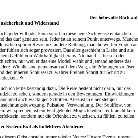
Der liebevolle Blick auf
nsicherheit und Widerstand
icht jeder will oder kann sofort in diese neue Sichtweise eintauchen –
nd das darf genauso sein. Jeder ist an seinem Punkt unterwegs. Manch
enschen spüren Resonanz, andere Reibung, manche werfen Fragen au
der fühlen sich sogar provoziert. Das alles geschieht in Liebe und aus
inem Gefühl von Wahrhaftigkeit heraus. Niemand ist besser oder
chlechter, nur weil er das eine Modell wählt und jemand anderes das
ndere. Wir alle sind gemeinsam auf dem Weg, alte Prägungen zu lösen
nd den inneren Schlüssel zu wahrer Freiheit Schritt für Schritt zu
ntdecken. 🌞
uch ich lerne beständig dazu. Die Reise besteht nicht darin, nur das
ndziel zu sehen, sondern gerade in den Bewegungen, Entwicklungen,
anchmal auch wackligen Schritten. Alles ist in einer stetigen
usdehnungsbewegung, Pulsation, Verwandlung. Der Soulflow, von
em wir sprechen, ist ein Feld gelebter Möglichkeiten – er braucht kein
erfektsein, sondern nur die Offenheit zu wachsen, zu fühlen, zu teilen.
er System-Exit als kollektives Abenteuer
n diesem Geist entsteht immer wieder Neues: Unsere Events, unsere