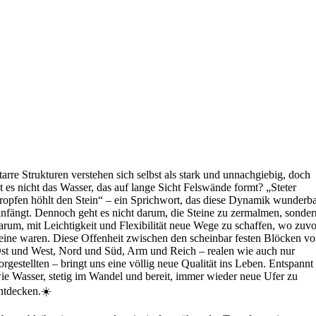
tarre Strukturen verstehen sich selbst als stark und unnachgiebig, doch
st es nicht das Wasser, das auf lange Sicht Felswände formt? „Steter
ropfen höhlt den Stein“ – ein Sprichwort, das diese Dynamik wunderb
infängt. Dennoch geht es nicht darum, die Steine zu zermalmen, sonder
arum, mit Leichtigkeit und Flexibilität neue Wege zu schaffen, wo zuvo
eine waren. Diese Offenheit zwischen den scheinbar festen Blöcken v
st und West, Nord und Süd, Arm und Reich – realen wie auch nur
orgestellten – bringt uns eine völlig neue Qualität ins Leben. Entspannt
ie Wasser, stetig im Wandel und bereit, immer wieder neue Ufer zu
ntdecken.☀️