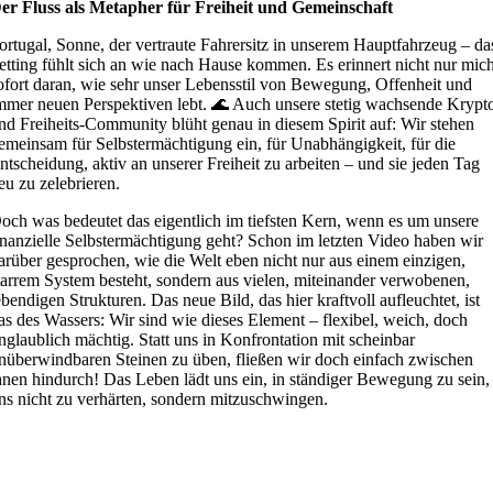
er Fluss als Metapher für Freiheit und Gemeinschaft
ortugal, Sonne, der vertraute Fahrersitz in unserem Hauptfahrzeug – da
etting fühlt sich an wie nach Hause kommen. Es erinnert nicht nur mic
ofort daran, wie sehr unser Lebensstil von Bewegung, Offenheit und
mmer neuen Perspektiven lebt. 🌊 Auch unsere stetig wachsende Krypt
nd Freiheits-Community blüht genau in diesem Spirit auf: Wir stehen
emeinsam für Selbstermächtigung ein, für Unabhängigkeit, für die
ntscheidung, aktiv an unserer Freiheit zu arbeiten – und sie jeden Tag
eu zu zelebrieren.
och was bedeutet das eigentlich im tiefsten Kern, wenn es um unsere
inanzielle Selbstermächtigung geht? Schon im letzten Video haben wir
arüber gesprochen, wie die Welt eben nicht nur aus einem einzigen,
tarrem System besteht, sondern aus vielen, miteinander verwobenen,
ebendigen Strukturen. Das neue Bild, das hier kraftvoll aufleuchtet, ist
as des Wassers: Wir sind wie dieses Element – flexibel, weich, doch
nglaublich mächtig. Statt uns in Konfrontation mit scheinbar
nüberwindbaren Steinen zu üben, fließen wir doch einfach zwischen
hnen hindurch! Das Leben lädt uns ein, in ständiger Bewegung zu sein,
ns nicht zu verhärten, sondern mitzuschwingen.