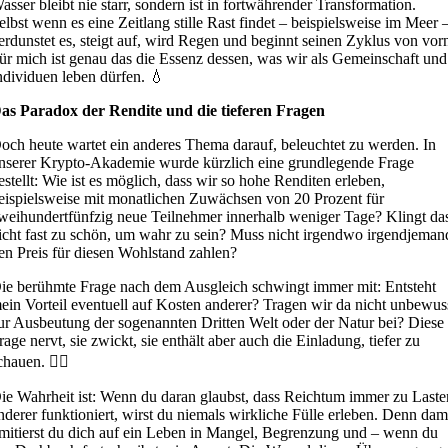
asser bleibt nie starr, sondern ist in fortwährender Transformation.
elbst wenn es eine Zeitlang stille Rast findet – beispielsweise im Meer 
erdunstet es, steigt auf, wird Regen und beginnt seinen Zyklus von vor
ür mich ist genau das die Essenz dessen, was wir als Gemeinschaft und
ndividuen leben dürfen. 💧
as Paradox der Rendite und die tieferen Fragen
och heute wartet ein anderes Thema darauf, beleuchtet zu werden. In
nserer Krypto-Akademie wurde kürzlich eine grundlegende Frage
estellt: Wie ist es möglich, dass wir so hohe Renditen erleben,
eispielsweise mit monatlichen Zuwächsen von 20 Prozent für
weihundertfünfzig neue Teilnehmer innerhalb weniger Tage? Klingt da
icht fast zu schön, um wahr zu sein? Muss nicht irgendwo irgendjeman
en Preis für diesen Wohlstand zahlen?
ie berühmte Frage nach dem Ausgleich schwingt immer mit: Entsteht
ein Vorteil eventuell auf Kosten anderer? Tragen wir da nicht unbewus
ur Ausbeutung der sogenannten Dritten Welt oder der Natur bei? Diese
rage nervt, sie zwickt, sie enthält aber auch die Einladung, tiefer zu
chauen. 🕵️‍♂️
ie Wahrheit ist: Wenn du daran glaubst, dass Reichtum immer zu Laste
nderer funktioniert, wirst du niemals wirkliche Fülle erleben. Denn dam
imitierst du dich auf ein Leben in Mangel, Begrenzung und – wenn du