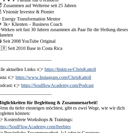
 Zusammen auf Weltreise seit 25 Jahren
 Visionär Investor & Pionier
 Energy Transformation Mentor
 3k+ Klienten – Business Coach
Wirken seit fast 30 Jahren zusammen als Paar für die Heilung dieses
laneten
 Seit 2008 YouTube Original
🇷 Seit 2010 Base in Costa Rica
______________________
lle aktuellen Links: 👉
https://linktr.ee/ChrisKattoll
nsta: 👉
https://www.Instagram.com/ChrisKattoll
odcast: 👉
https://SoulflowAcademy.com/Podcast
______________________
öglichkeiten für Begleitung & Zusammenarbeit!
enn du tiefer einsteigen möchtest, gibt es zwei Wege, wie wir dich
egleiten können:
 Kostenfreie Workshops & Trainings:
ttps://SoulFlowAcademy.com/freebies
 Persönliche Zusammenarbeit, 1:1 oder in Gruppen: