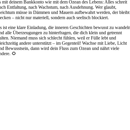
s mit deinem Bankkonto wie mit dem Ozean des Lebens: Alles schreit
ach Entfaltung, nach Wachstum, nach Ausdehnung. Wer glaubt,
eichtum müsse in Dämmen und Mauern aufbewahrt werden, der bleibt
tecken – nicht nur materiell, sondern auch seelisch blockiert.
s ist eine klare Einladung, die inneren Geschichten bewusst zu wandel
nd alle Überzeugungen zu hinterfragen, die dich klein und getrennt
alten. Niemand muss sich schlecht fühlen, weil er Fülle lebt und
leichzeitig andere unterstützt – im Gegenteil! Wachse mit Liebe, Licht
nd Bewusstsein, dann wird dein Fluss zum Ozean und nährt viele
ndere. 🌻