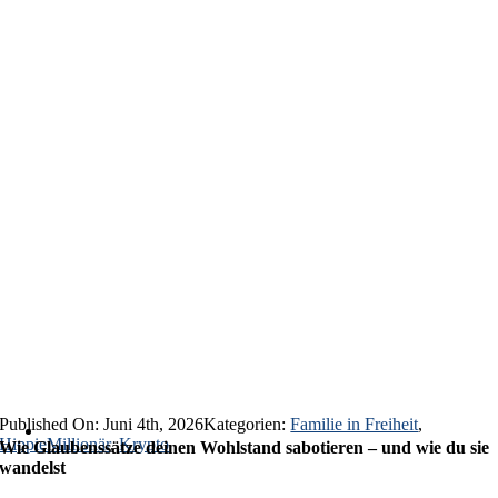
Published On: Juni 4th, 2026
Kategorien:
Familie in Freiheit
,
HippieMillionär
,
Krypto
Wie Glaubenssätze deinen Wohlstand sabotieren – und wie du sie
wandelst