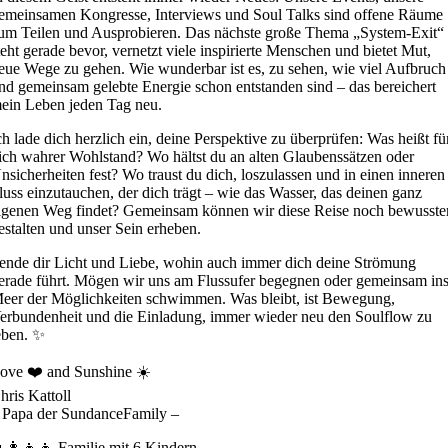
emeinsamen Kongresse, Interviews und Soul Talks sind offene Räume
um Teilen und Ausprobieren. Das nächste große Thema „System-Exit“
teht gerade bevor, vernetzt viele inspirierte Menschen und bietet Mut,
eue Wege zu gehen. Wie wunderbar ist es, zu sehen, wie viel Aufbruch
nd gemeinsam gelebte Energie schon entstanden sind – das bereichert
ein Leben jeden Tag neu.
ch lade dich herzlich ein, deine Perspektive zu überprüfen: Was heißt fü
ich wahrer Wohlstand? Wo hältst du an alten Glaubenssätzen oder
nsicherheiten fest? Wo traust du dich, loszulassen und in einen inneren
luss einzutauchen, der dich trägt – wie das Wasser, das deinen ganz
igenen Weg findet? Gemeinsam können wir diese Reise noch bewusste
estalten und unser Sein erheben.
ende dir Licht und Liebe, wohin auch immer dich deine Strömung
erade führt. Mögen wir uns am Flussufer begegnen oder gemeinsam in
eer der Möglichkeiten schwimmen. Was bleibt, ist Bewegung,
erbundenheit und die Einladung, immer wieder neu den Soulflow zu
eben. ✨
ove ❤️ and Sunshine ☀️
hris Kattoll
 Papa der SundanceFamily –
‍👩‍👧‍👦 Familie mit 6 Kindern