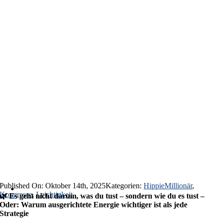
Published On: Oktober 14th, 2025
Kategorien:
HippieMillionär
,
Kongresse
,
Leichtigkeit
🌿 Es geht nicht darum, was du tust – sondern wie du es tust –
Oder: Warum ausgerichtete Energie wichtiger ist als jede
Strategie