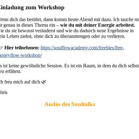
Einladung zum Workshop
enn dich das berührt, dann komm heute Abend mit dazu. Ich tauche mi
ir genau in dieses Thema ein –
wie du mit deiner Energie arbeitest
,
ie du sie bewusst veränderst und wie du dadurch neue Ergebnisse in
ein Leben ziehst, ohne dich zu überanstrengen oder zu verlieren.
👉
Hier teilnehmen:
https://soulflowacademy.com/freebies/free-
oneyflow-workshop/
s ist keine gewöhnliche Session. Es ist ein Raum, in dem du dich selbst
eu erfährst.
ch freu mich auf dich 🌿
hris
Audio des Soultalks