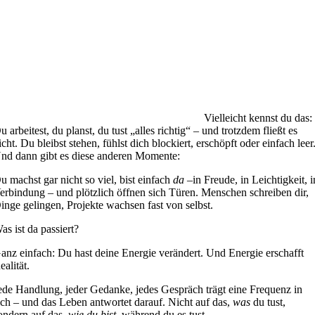
Vielleicht kennst du das:
u arbeitest, du planst, du tust „alles richtig“ – und trotzdem fließt es
icht. Du bleibst stehen, fühlst dich blockiert, erschöpft oder einfach leer
nd dann gibt es diese anderen Momente:
u machst gar nicht so viel, bist einfach
da
–in Freude, in Leichtigkeit, i
erbindung – und plötzlich öffnen sich Türen. Menschen schreiben dir,
inge gelingen, Projekte wachsen fast von selbst.
as ist da passiert?
anz einfach: Du hast deine Energie verändert. Und Energie erschafft
ealität.
ede Handlung, jeder Gedanke, jedes Gespräch trägt eine Frequenz in
ich – und das Leben antwortet darauf. Nicht auf das,
was
du tust,
ondern auf das,
wie du bist
, während du es tust.