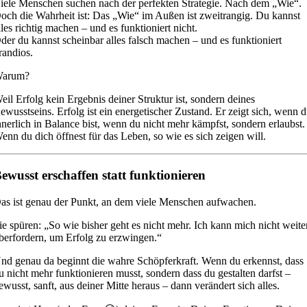
iele Menschen suchen nach der perfekten Strategie. Nach dem „Wie“.
och die Wahrheit ist: Das „Wie“ im Außen ist zweitrangig. Du kannst
lles richtig machen – und es funktioniert nicht.
der du kannst scheinbar alles falsch machen – und es funktioniert
randios.
arum?
eil Erfolg kein Ergebnis deiner Struktur ist, sondern deines
ewusstseins. Erfolg ist ein energetischer Zustand. Er zeigt sich, wenn 
nnerlich in Balance bist, wenn du nicht mehr kämpfst, sondern erlaubst.
enn du dich öffnest für das Leben, so wie es sich zeigen will.
ewusst erschaffen statt funktionieren
as ist genau der Punkt, an dem viele Menschen aufwachen.
ie spüren: „So wie bisher geht es nicht mehr. Ich kann mich nicht weite
berfordern, um Erfolg zu erzwingen.“
nd genau da beginnt die wahre Schöpferkraft. Wenn du erkennst, dass
u nicht mehr funktionieren musst, sondern dass du gestalten darfst –
ewusst, sanft, aus deiner Mitte heraus – dann verändert sich alles.