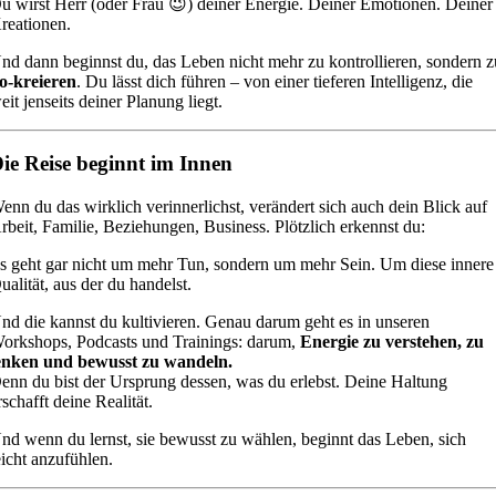
u wirst Herr (oder Frau 😉) deiner Energie. Deiner Emotionen. Deiner
reationen.
nd dann beginnst du, das Leben nicht mehr zu kontrollieren, sondern z
o-kreieren
. Du lässt dich führen – von einer tieferen Intelligenz, die
eit jenseits deiner Planung liegt.
ie Reise beginnt im Innen
enn du das wirklich verinnerlichst, verändert sich auch dein Blick auf
rbeit, Familie, Beziehungen, Business. Plötzlich erkennst du:
s geht gar nicht um mehr Tun, sondern um mehr Sein. Um diese innere
ualität, aus der du handelst.
nd die kannst du kultivieren. Genau darum geht es in unseren
orkshops, Podcasts und Trainings:
darum,
Energie zu verstehen, zu
enken und bewusst zu wandeln.
enn du bist der Ursprung dessen, was du erlebst. Deine Haltung
rschafft deine Realität.
nd wenn du lernst, sie bewusst zu wählen, beginnt das Leben, sich
eicht anzufühlen.